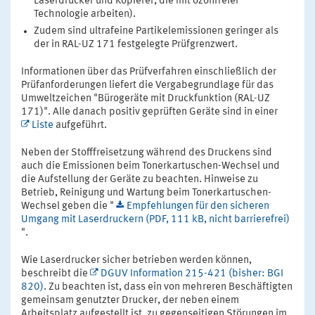
Laserdrucker und Kopierer, die mit ozonfreier
Technologie arbeiten).
Zudem sind ultrafeine Partikelemissionen geringer als
der in RAL-UZ 171 festgelegte Prüfgrenzwert.
Informationen über das Prüfverfahren einschließlich der
Prüfanforderungen liefert die Vergabegrundlage für das
Umweltzeichen "Bürogeräte mit Druckfunktion (RAL-UZ
171)". Alle danach positiv geprüften Geräte sind in einer
Liste
aufgeführt.
Neben der Stofffreisetzung während des Druckens sind
auch die Emissionen beim Tonerkartuschen-Wechsel und
die Aufstellung der Geräte zu beachten. Hinweise zu
Betrieb, Reinigung und Wartung beim Tonerkartuschen-
Wechsel geben die "
Empfehlungen für den sicheren
Umgang mit Laserdruckern (PDF, 111 kB, nicht barrierefrei)
".
Wie Laserdrucker sicher betrieben werden können,
beschreibt die
DGUV Information 215-421 (bisher: BGI
820)
. Zu beachten ist, dass ein von mehreren Beschäftigten
gemeinsam genutzter Drucker, der neben einem
Arbeitsplatz aufgestellt ist, zu gegenseitigen Störungen im