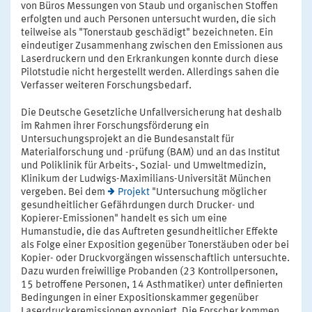
von Büros Messungen von Staub und organischen Stoffen
erfolgten und auch Personen untersucht wurden, die sich
teilweise als "Tonerstaub geschädigt" bezeichneten. Ein
eindeutiger Zusammenhang zwischen den Emissionen aus
Laserdruckern und den Erkrankungen konnte durch diese
Pilotstudie nicht hergestellt werden. Allerdings sahen die
Verfasser weiteren Forschungsbedarf.
Die Deutsche Gesetzliche Unfallversicherung hat deshalb
im Rahmen ihrer Forschungsförderung ein
Untersuchungsprojekt an die Bundesanstalt für
Materialforschung und -prüfung (BAM) und an das Institut
und Poliklinik für Arbeits-, Sozial- und Umweltmedizin,
Klinikum der Ludwigs-Maximilians-Universität München
vergeben. Bei dem
Projekt
"Untersuchung möglicher
gesundheitlicher Gefährdungen durch Drucker- und
Kopierer-Emissionen" handelt es sich um eine
Humanstudie, die das Auftreten gesundheitlicher Effekte
als Folge einer Exposition gegenüber Tonerstäuben oder bei
Kopier- oder Druckvorgängen wissenschaftlich untersuchte.
Dazu wurden freiwillige Probanden (23 Kontrollpersonen,
15 betroffene Personen, 14 Asthmatiker) unter definierten
Bedingungen in einer Expositionskammer gegenüber
Laserdruckeremissionen exponiert. Die Forscher kommen