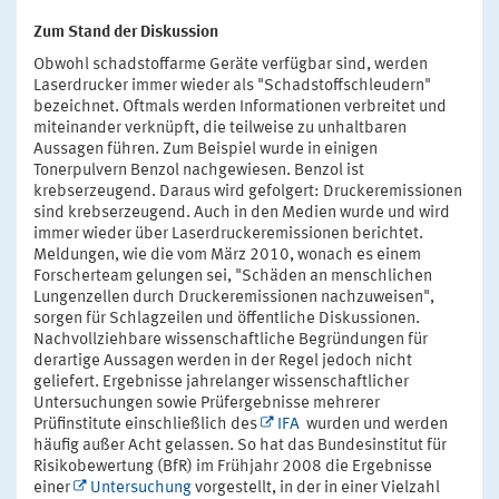
Zum Stand der Diskussion
Obwohl schadstoffarme Geräte verfügbar sind, werden
Laserdrucker immer wieder als "Schadstoffschleudern"
bezeichnet. Oftmals werden Informationen verbreitet und
miteinander verknüpft, die teilweise zu unhaltbaren
Aussagen führen. Zum Beispiel wurde in einigen
Tonerpulvern Benzol nachgewiesen. Benzol ist
krebserzeugend. Daraus wird gefolgert: Druckeremissionen
sind krebserzeugend. Auch in den Medien wurde und wird
immer wieder über Laserdruckeremissionen berichtet.
Meldungen, wie die vom März 2010, wonach es einem
Forscherteam gelungen sei, "Schäden an menschlichen
Lungenzellen durch Druckeremissionen nachzuweisen",
sorgen für Schlagzeilen und öffentliche Diskussionen.
Nachvollziehbare wissenschaftliche Begründungen für
derartige Aussagen werden in der Regel jedoch nicht
geliefert. Ergebnisse jahrelanger wissenschaftlicher
Untersuchungen sowie Prüfergebnisse mehrerer
Prüfinstitute einschließlich des
IFA
wurden und werden
häufig außer Acht gelassen. So hat das Bundesinstitut für
Risikobewertung (BfR) im Frühjahr 2008 die Ergebnisse
einer
Untersuchung
vorgestellt, in der in einer Vielzahl