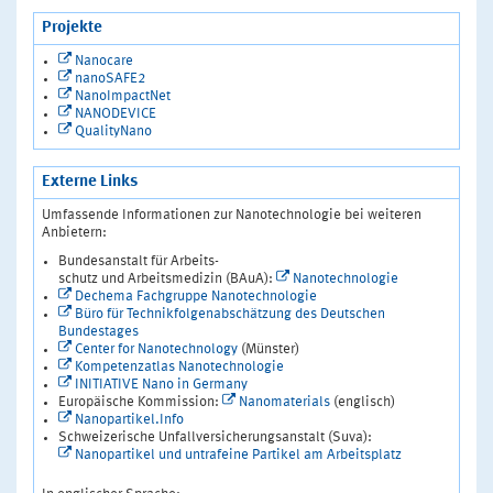
Projekte
Nanocare
nanoSAFE2
NanoImpactNet
NANODEVICE
QualityNano
Externe Links
Umfassende Informationen zur Nanotechnologie bei weiteren
Anbietern:
Bundesanstalt für Arbeits-
schutz und Arbeitsmedizin (BAuA):
Nanotechnologie
Dechema Fachgruppe Nanotechnologie
Büro für Technikfolgenabschätzung des Deutschen
Bundestages
Center for Nanotechnology
(Münster)
Kompetenzatlas Nanotechnologie
INITIATIVE Nano in Germany
Europäische Kommission:
Nanomaterials
(englisch)
Nanopartikel.Info
Schweizerische Unfallversicherungsanstalt (Suva):
Nanopartikel und untrafeine Partikel am Arbeitsplatz