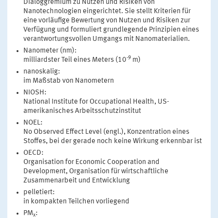
Dialoggremium zu Nutzen und Risiken von
Nanotechnologien eingerichtet. Sie stellt Kriterien für
eine vorläufige Bewertung von Nutzen und Risiken zur
Verfügung und formuliert grundlegende Prinzipien eines
verantwortungsvollen Umgangs mit Nanomaterialien.
Nanometer (nm):
-9
milliardster Teil eines Meters (10
m)
nanoskalig:
im Maßstab von Nanometern
NIOSH:
National Institute for Occupational Health, US-
amerikanisches Arbeitsschutzinstitut
NOEL:
No Observed Effect Level (engl.), Konzentration eines
Stoffes, bei der gerade noch keine Wirkung erkennbar ist
OECD:
Organisation for Economic Cooperation and
Development, Organisation für wirtschaftliche
Zusammenarbeit und Entwicklung
pelletiert:
in kompakten Teilchen vorliegend
PM
:
x