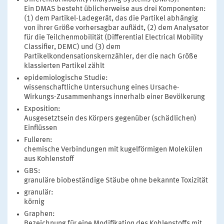
Ein DMAS besteht üblicherweise aus drei Komponenten:
(1) dem Partikel-Ladegerät, das die Partikel abhängig
von ihrer Größe vorhersagbar auflädt, (2) dem Analysator
für die Teilchenmobilität (Differential Electrical Mobility
Classifier, DEMC) und (3) dem
Partikelkondensationskernzähler, der die nach Größe
klassierten Partikel zählt
epidemiologische Studie:
wissenschaftliche Untersuchung eines Ursache-
Wirkungs-Zusammenhangs innerhalb einer Bevölkerung
Exposition:
Ausgesetztsein des Körpers gegenüber (schädlichen)
Einflüssen
Fulleren:
chemische Verbindungen mit kugelförmigen Molekülen
aus Kohlenstoff
GBS:
granuläre biobeständige Stäube ohne bekannte Toxizität
granulär:
körnig
Graphen:
Bezeichnung für eine Modifikation des Kohlenstoffs mit