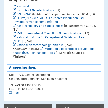
In englischer Sprache:
Nanowerk
Institute of Nanotechnology
(UK)
SAFENANO
(Institute of Occupational Medicine - IOM) (UK)
EU-Projekt NanoSAFE zur sicheren Produktion und
Anwendung von Nanomaterialien
Nanotechnology and nanosciences
im Rahmen von CORDIS
(EU)
ICON - International Council on Nanotechnology
(USA)
National Institute for Occupational Safety and Health
(NIOSH)
(USA)
National Nanotechnology Initiative
(USA)
Schneider, T.
et al.:
Evaluation and control of occupational
health risks from nanoparticles
(Ed.: Nordic Council of
Ministers)
Ansprechpartner:
Dipl.-Phys. Carsten Möhlmann
Gefahrstoffe: Umgang - Schutzmaßnahmen
Tel: +49 30 13001-3313
Fax: +49 30 13001-38001
E-Mail