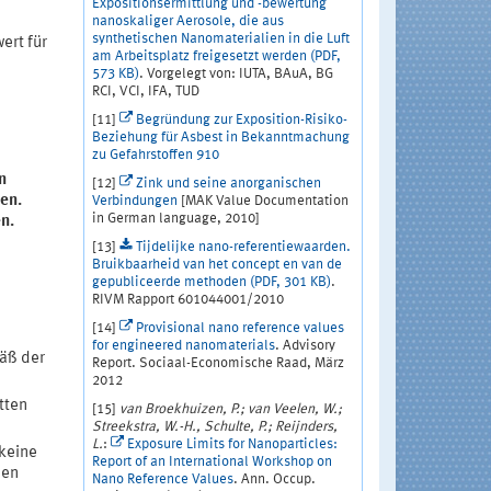
Expositionsermittlung und -bewertung
nanoskaliger Aerosole, die aus
synthetischen Nanomaterialien in die Luft
ert für
am Arbeitsplatz freigesetzt werden (PDF,
573 KB)
. Vorgelegt von: IUTA, BAuA, BG
RCI, VCI, IFA, TUD
[11]
Begründung zur Exposition-Risiko-
Beziehung für Asbest in Bekanntmachung
zu Gefahrstoffen 910
n
[12]
Zink und seine anorganischen
en.
Verbindungen
[MAK Value Documentation
in German language, 2010]
n.
[13]
Tijdelijke nano-referentiewaarden.
Bruikbaarheid van het concept en van de
gepubliceerde methoden (PDF, 301 KB)
.
RIVM Rapport 601044001/2010
[14]
Provisional nano reference values
for engineered nanomaterials
. Advisory
mäß der
Report. Sociaal-Economische Raad, März
2012
tten
[15]
van Broekhuizen, P.; van Veelen, W.;
Streekstra, W.-H., Schulte, P.; Reijnders,
L.
:
Exposure Limits for Nanoparticles:
 keine
Report of an International Workshop on
men
Nano Reference Values
. Ann. Occup.