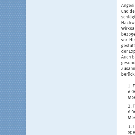
Angesi
und de
schläg
Nachwe
Wirksa
bezoge
vor. H
gestuft
der Ex
Auch be
gesund
Zusamm
berück
F
6 0
Mes
F
6 0
Mes
F
spe