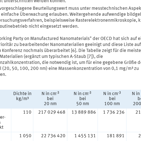
ht unterschritten werden können.
vorgeschlagene Beurteilungswert muss unter messtechnischen Aspe
e einfache Überwachung erlauben. Weitergehende aufwendige bildg
rsuchungsverfahren, beispielsweise Rasterelektronenmikroskopie, 
outinebetrieb nicht eingesetzt werden.
orking Party on Manufactured Nanomaterials" der OECD hat sich auf e
rioritär zu bearbeitender Nanomaterialien geeinigt und diese Liste auf
 Konferenz nochmals überarbeitet [6]. Die Tabelle zeigt für die meist
Materialien (ergänzt um typischen A-Staub [7]), die
enzahlkonzentration, die notwendig ist, um für eine gegebene Größe d
el (20, 50, 100, 200 nm) eine Massenkonzentration von 0,1 mg/m³ zu
hen.
-3
-3
-3
Dichte in
N in cm
N in cm
N in cm
N in
kg/m³
bei
bei
bei
b
20 nm
50 nm
100 nm
200
110
217 029 468
13 889 886
1 736 236
21
er-
s
kt
1 050
22 736 420
1 455 131
181 891
2