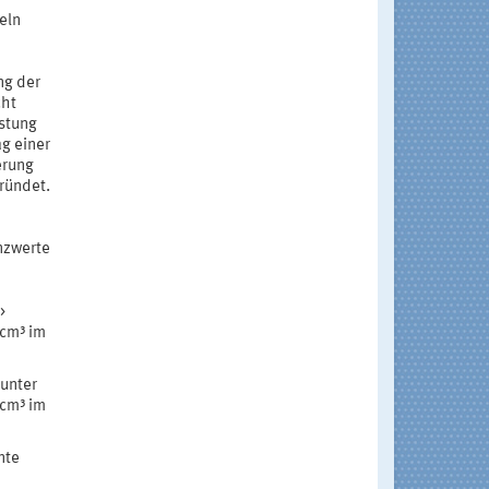
eln
ng der
cht
stung
g einer
erung
ründet.
nzwerte
>
/cm³ im
 unter
/cm³ im
nte