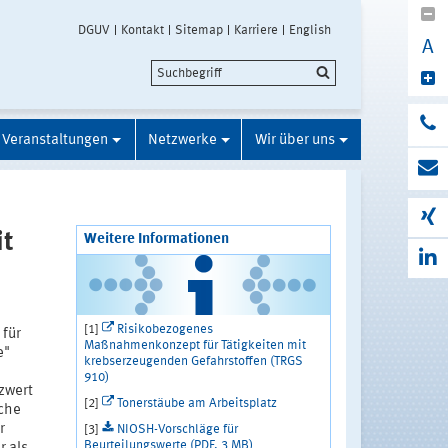
DGUV
Kontakt
Sitemap
Karriere
English
A
Veranstaltungen
Netzwerke
Wir über uns
it
Weitere Informationen
[1]
Risikobezogenes
 für
Maßnahmenkonzept für Tätigkeiten mit
e"
krebserzeugenden Gefahrstoffen (TRGS
910)
zwert
[2]
Tonerstäube am Arbeitsplatz
iche
r
[3]
NIOSH-Vorschläge für
Beurteilungswerte (PDF, 3 MB)