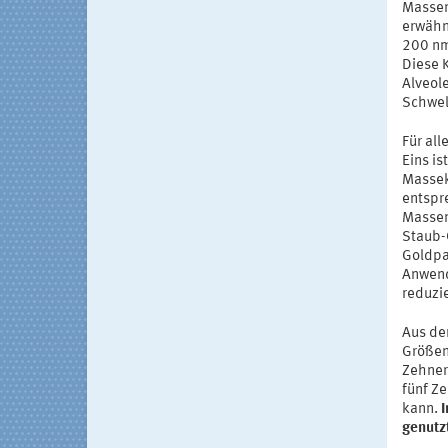
Massen
erwähn
200 nm
Diese 
Alveol
Schwel
Für all
Eins i
Massek
entspr
Massen
Staub-
Goldpa
Anwend
reduzi
Aus de
Größen
Zehner
fünf Z
kann.
I
genutz