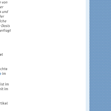
e von
er
s und
der
lche
 Dosis
erfragt
et
chte
e
im
ist im
mit im
tikel