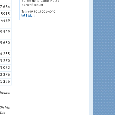
Bürkle-de-la-Camp-Platz 1
44789 Bochum
7 684
Tel: +49 30 13001-4040
15915
E-Mail
14469
9 549
5 630
4 255
3 270
3 032
2 276
1 236
ebenen
Dichte
 Die