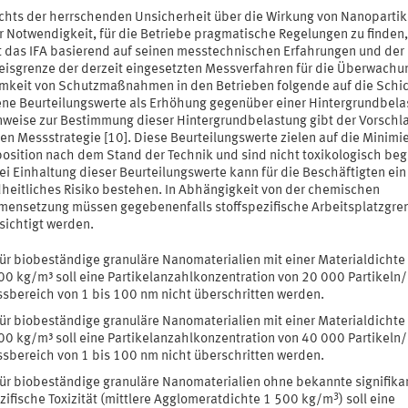
chts der herrschenden Unsicherheit über die Wirkung von Nanopartik
r Notwendigkeit, für die Betriebe pragmatische Regelungen zu finden,
t das IFA basierend auf seinen messtechnischen Erfahrungen und der
isgrenze der derzeit eingesetzten Messverfahren für die Überwachu
mkeit von Schutzmaßnahmen in den Betrieben folgende auf die Schi
ne Beurteilungswerte als Erhöhung gegenüber einer Hintergrundbela
inweise zur Bestimmung dieser Hintergrundbelastung gibt der Vorschla
en Messstrategie [10]. Diese Beurteilungswerte zielen auf die Minimi
position nach dem Stand der Technik und sind nicht toxikologisch beg
i Einhaltung dieser Beurteilungswerte kann für die Beschäftigten ein
heitliches Risiko bestehen. In Abhängigkeit von der chemischen
ensetzung müssen gegebenenfalls stoffspezifische Arbeitsplatzgre
sichtigt werden.
ür biobeständige granuläre Nanomaterialien mit einer Materialdichte 
00 kg/m³ soll eine Partikelanzahlkonzentration von 20 000 Partikeln
sbereich von 1 bis 100 nm nicht überschritten werden.
ür biobeständige granuläre Nanomaterialien mit einer Materialdichte
00 kg/m³ soll eine Partikelanzahlkonzentration von 40 000 Partikeln
sbereich von 1 bis 100 nm nicht überschritten werden.
ür biobeständige granuläre Nanomaterialien ohne bekannte signifika
3
zifische Toxizität (mittlere Agglomeratdichte 1 500 kg/m
) soll eine