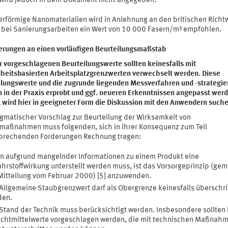
 wird jedoch in dem Dokument nicht angegeben.
erförmige Nanomaterialien wird in Anlehnung an den britischen Richtw
 bei Sanierungsarbeiten ein Wert von 10 000 Fasern/m³ empfohlen.
erungen an einen vorläufigen Beurteilungsmaßstab
r vorgeschlagenen Beurteilungswerte sollten keinesfalls mit
heitsbasierten Arbeitsplatzgrenzwerten verwechselt werden. Diese
ilungswerte und die zugrunde liegenden Messverfahren und -strategie
 in der Praxis erprobt und ggf. neueren Erkenntnissen angepasst werd
A wird hier in geeigneter Form die Diskussion mit den Anwendern suche
agmatischer Vorschlag zur Beurteilung der Wirksamkeit von
maßnahmen muss folgenden, sich in ihrer Konsequenz zum Teil
prechenden Forderungen Rechnung tragen:
 aufgrund mangelnder Informationen zu einem Produkt eine
hrstoffwirkung unterstellt werden muss, ist das Vorsorgeprinzip (ge
itteilung vom Februar 2000) [5] anzuwenden.
Allgemeine Staubgrenzwert darf als Obergrenze keinesfalls überschri
den.
Stand der Technik muss berücksichtigt werden. Insbesondere sollten
chtmittelwerte vorgeschlagen werden, die mit technischen Maßnah