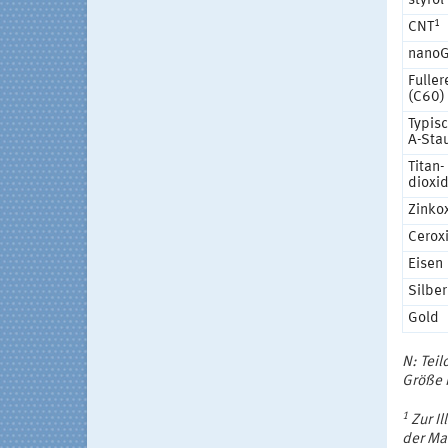
styrol
1
CNT
nano
Fuller
(C60)
Typis
A-Sta
Titan-
dioxi
Zinko
Cerox
Eisen
Silber
Gold
N: Tei
Größe 
1
Zur Il
der Mat