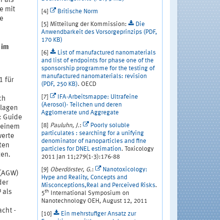
r als
e mit
[4]
Britische Norm
ie
[5] Mitteilung der Kommission:
Die
Anwendbarkeit des Vorsorgeprinzips (PDF,
170 KB)
 im
[6]
List of manufactured nanomaterials
and list of endpoints for phase one of the
sponsorship programme for the testing of
manufactured nanomaterials: revision
1 für
(PDF, 250 KB)
. OECD
[7]
IFA-Arbeitsmappe: Ultrafeine
ch
(Aerosol)- Teilchen und deren
hlagen
Agglomerate und Aggregate
: Guide
[8]
Pauluhn, J.
:
Poorly soluble
n einem
particulates : searching for a unifying
werte
denominator of nanoparticles and fine
ten
particles for DNEL estimation
. Toxicology
ten.
2011 Jan 11;279(1-3):176-88
[9]
Oberdörster, G.
:
Nanotoxicology:
 (AGW)
Hype and Reality, Concepts and
der
Misconceptions,Real and Perceived Risks
.
 als
th
5
International Symposium on
Nanotechnology OEH, August 12, 2011
cht -
[10]
Ein mehrstufiger Ansatz zur