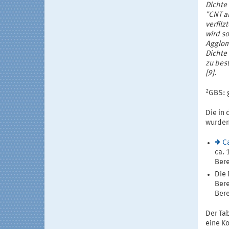
Dichte 
"CNT a
verfil
wird s
Agglom
Dichte
zu best
[9].
2
GBS: 
Die in 
wurden
C
ca. 
Bere
Die 
Bere
Bere
Der Ta
eine Ko