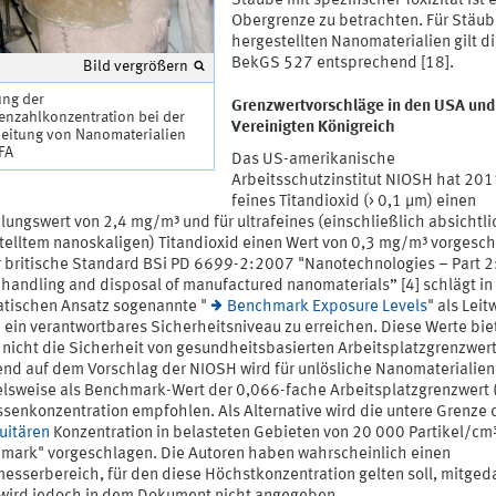
Stäube mit spezifischer Toxizität ist e
Obergrenze zu betrachten. Für Stäub
hergestellten Nanomaterialien gilt d
BekGS 527 entsprechend [18].
Bild vergrößern
ng der
Grenzwertvorschläge in den USA und
enzahlkonzentration bei der
Vereinigten Königreich
beitung von Nanomaterialien
IFA
Das US-amerikanische
Arbeitsschutzinstitut NIOSH hat 201
feines Titandioxid (> 0,1 µm) einen
lungswert von 2,4 mg/m³ und für ultrafeines (einschließlich absichtli
telltem nanoskaligen) Titandioxid einen Wert von 0,3 mg/m³ vorgesc
er britische Standard BSi PD 6699-2:2007 "Nanotechnologies – Part 2
e handling and disposal of manufactured nanomaterials” [4] schlägt i
tischen Ansatz sogenannte "
Benchmark Exposure Levels
" als Leit
m ein verantwortbares Sicherheitsniveau zu erreichen. Diese Werte bie
 nicht die Sicherheit von gesundheitsbasierten Arbeitsplatzgrenzwer
end auf dem Vorschlag der NIOSH wird für unlösliche Nanomaterialien
elsweise als Benchmark-Wert der 0,066-fache Arbeitsplatzgrenzwert
ssenkonzentration empfohlen. Als Alternative wird die untere Grenze 
uitären
Konzentration in belasteten Gebieten von 20 000 Partikel/cm³
mark" vorgeschlagen. Die Autoren haben wahrscheinlich einen
esserbereich, für den diese Höchstkonzentration gelten soll, mitgeda