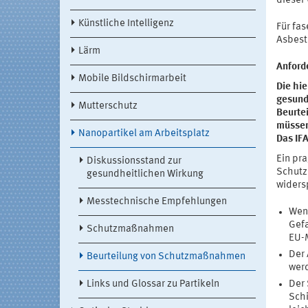
dieser
Künstliche Intelligenz
Für fas
Asbest
Lärm
Anford
Mobile Bildschirmarbeit
Die hie
gesund
Mutterschutz
Beurte
müssen
Nanopartikel am Arbeitsplatz
Das IF
Ein pr
Diskussionsstand zur
Schutz
gesundheitlichen Wirkung
widers
Messtechnische Empfehlungen
Wenn
Gefa
Schutzmaßnahmen
EU-M
Der 
Beurteilung von Schutzmaßnahmen
wer
Links und Glossar zu Partikeln
Der 
Schi