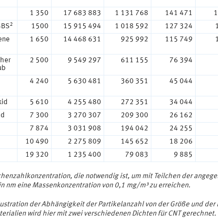
1 350
17 683 883
1 131 768
141 471
1
2
GBS
1500
15 915 494
1 018 592
127 324
ene
1 650
14 468 631
925 992
115 749
cher
2 500
9 549 297
611 155
76 394
ub
4 240
5 630 481
360 351
45 044
d
xid
5 610
4 255 480
272 351
34 044
id
7 300
3 270 307
209 300
26 162
7 874
3 031 908
194 042
24 255
10 490
2 275 809
145 652
18 206
19 320
1 235 400
79 083
9 885
lchenzahlkonzentration, die notwendig ist, um mit Teilchen der angeg
in nm eine Massenkonzentration von 0,1 mg/m³ zu erreichen.
lustration der Abhängigkeit der Partikelanzahl von der Größe und der 
erialien wird hier mit zwei verschiedenen Dichten für CNT gerechnet.