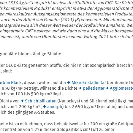
von 1350 kg/m³ entspricht in etwa der Stoffdichte von CNT. Die Dicht
ls kommerziellem Produkt" entspricht in etwa der Agglomeratdichte d
zten mikroskaligen Ausgangsagglomarate des kommerziellen Produkte
o auch in der Arbeit von Pauluhn (2011) [8] verwendet. Mit abnehmen
eratgröße wird sich dieser Wert wieder der Stoffdichte annähern. We
 eingeatmete CNT besitzen und wie dann eine auf die Masse bezogene
immen ist, wurde von Oberdörster in einem Vortrag 2011 kritisch hint
granuläre biobeständige Stäube
der OECD-Liste genannten Stoffe, die hier nicht exemplarisch berechn
, sind:
arbon Black
, dessen wahre, auf der
Mikrokristallinität
beruhende Di
1 850 kg/m³ beträgt, während die Dichte
pelletierter
Agglomerat
ich von 100 bis 500 kg/m³ liegt.
Dichte von
Schichtsilikaten
(Nanoclays) und Siliciumdioxid liegt me
ich von 2 200 kg/m³ (
amorph
) bis 2 650 kg/m³ (kristallin) und da
ich des gängigen A-Staubes.
belle ist zu entnehmen, dass beispielsweise für 200 nm große Goldpar
nzentration von 1 236 dieser Goldpartikel/cm³ Luft zu einer