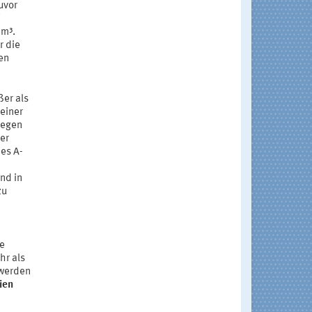
uvor
/m³.
r die
en
ßer als
einer
gegen
er
es A-
nd in
zu
ne
hr als
 werden
ien