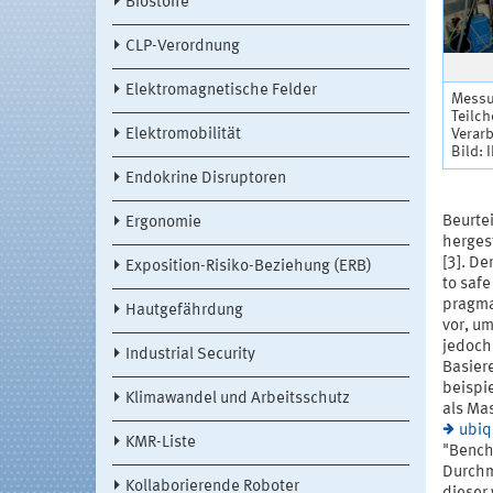
Biostoffe
CLP-Verordnung
Elektromagnetische Felder
Messu
Teilch
Elektromobilität
Verar
Bild: 
Endokrine Disruptoren
Beurtei
Ergonomie
herges
[3]. D
Exposition-Risiko-Beziehung (ERB)
to saf
pragma
Hautgefährdung
vor, u
jedoch
Industrial Security
Basier
beispi
Klimawandel und Arbeitsschutz
als Ma
ubiq
KMR-Liste
"Bench
Durchm
Kollaborierende Roboter