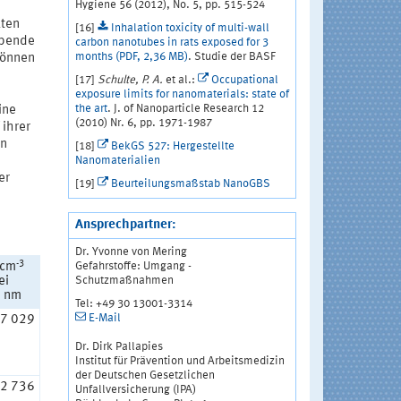
Hygiene 56 (2012), No. 5, pp. 515-524
kten
[16]
Inhalation toxicity of multi-wall
ebende
carbon nanotubes in rats exposed for 3
months (PDF, 2,36 MB)
. Studie der BASF
können
[17]
Schulte, P. A.
et al.:
Occupational
exposure limits for nanomaterials: state of
the art
. J. of Nanoparticle Research 12
ine
(2010) Nr. 6, pp. 1971-1987
 ihrer
en
[18]
BekGS 527: Hergestellte
Nanomaterialien
er
[19]
Beurteilungsmaßstab NanoGBS
Ansprechpartner:
Dr. Yvonne von Mering
-3
Gefahrstoffe: Umgang -
 cm
Schutzmaßnahmen
ei
 nm
Tel: +49 30 13001-3314
E-Mail
7 029
Dr. Dirk Pallapies
Institut für Prävention und Arbeitsmedizin
der Deutschen Gesetzlichen
2 736
Unfallversicherung (IPA)