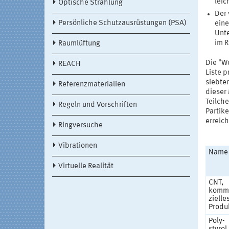
leic
Optische Strahlung
Der 
Persönliche Schutzausrüstungen (PSA)
ein
Unte
im R
Raumlüftung
Die "W
REACH
Liste p
siebten
Referenzmaterialien
dieser 
Teilch
Regeln und Vorschriften
Partik
erreic
Ringversuche
Vibrationen
Name
Virtuelle Realität
CNT,
komm
zielle
Produ
Poly-