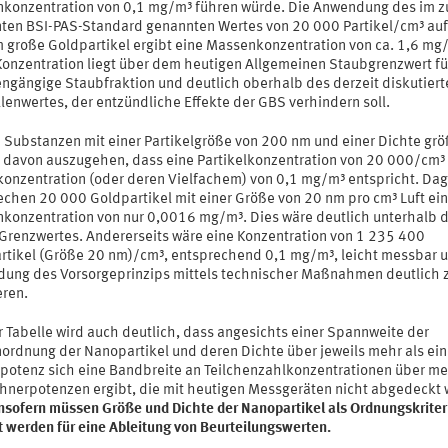
konzentration von 0,1 mg/m³ führen würde. Die Anwendung des im z
ten BSI-PAS-Standard genannten Wertes von 20 000 Partikel/cm³ auf
 große Goldpartikel ergibt eine Massenkonzentration von ca. 1,6 mg
Konzentration liegt über dem heutigen Allgemeinen Staubgrenzwert fü
engängige Staubfraktion und deutlich oberhalb des derzeit diskutiert
lenwertes, der entzündliche Effekte der GBS verhindern soll.
e Substanzen mit einer Partikelgröße von 200 nm und einer Dichte grö
st davon auszugehen, dass eine Partikelkonzentration von 20 000/cm³ 
onzentration (oder deren Vielfachem) von 0,1 mg/m³ entspricht. Da
echen 20 000 Goldpartikel mit einer Größe von 20 nm pro cm³ Luft ein
konzentration von nur 0,0016 mg/m³. Dies wäre deutlich unterhalb d
Grenzwertes. Andererseits wäre eine Konzentration von 1 235 400
rtikel (Größe 20 nm)/cm³, entsprechend 0,1 mg/m³, leicht messbar u
ung des Vorsorgeprinzips mittels technischer Maßnahmen deutlich 
eren.
r Tabelle wird auch deutlich, dass angesichts einer Spannweite der
ordnung der Nanopartikel und deren Dichte über jeweils mehr als ei
potenz sich eine Bandbreite an Teilchenzahlkonzentrationen über me
ehnerpotenzen ergibt, die mit heutigen Messgeräten nicht abgedeckt
nsofern müssen Größe und Dichte der Nanopartikel als Ordnungskriter
t werden für eine Ableitung von Beurteilungswerten.