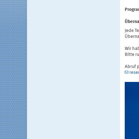
Progr
Überna
Jede Te
Überna
Wir ha
Bitte r
Abruf 
rese