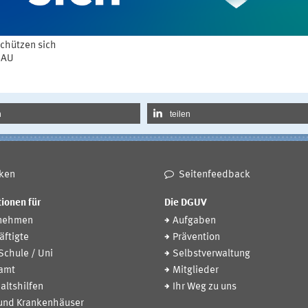
schützen sich
BAU
n
teilen
ken
Seitenfeedback
ionen für
Die DGUV
nehmen
Aufgaben
ftigte
Prävention
 Schule / Uni
Selbstverwaltung
amt
Mitglieder
altshilfen
Ihr Weg zu uns
 und Krankenhäuser