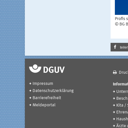
Profis 
© BG 
teile
Druc
Impressum
Informat
Datenschutzerklärung
Unter
Barrierefreiheit
Beschä
Meldeportal
Kita /
Ehren
Haush
Ärzte