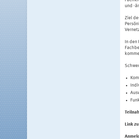
Fachkrä
und -är
Ziel d
Persön
Vernet
In den
Fachbe
komme
Schwe
Kom
Indi
Aus
Funk
Teilna
Link z
Anmeld