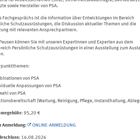
fte für Arbeitssicherheit (Sifa), Sicherheitsbeauftragte, Betriebsärz
zte sowie Hersteller von PSA.
es Fachgesprächs ist die Information über Entwicklungen im Bereich
liche Schutzausrüstungen, die Diskussion aktueller Themen und die
zung mit relevanten Ansprechpartnern.
 Pausen können Sie mit unseren Expertinnen und Experten aus dem
reich Persönliche Schutzausrüstungen in einer Ausstellung zum Aust
n.
rpunktthemen:
binationen von PSA
viduelle Anpassungen von PSA
wahl von PSA
tionsbereitschaft (Wartung, Reinigung, Pflege, Instandhaltung, Ableg
hmegebühr:
95,20 €
ur Anmeldung:
ONLINE-ANMELDUNG
eschluss:
16.08.2026