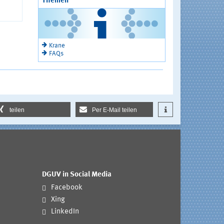
Themen
Krane
FAQs
teilen
Per E-Mail teilen
DGUV in Social Media
Facebook
Xing
LinkedIn