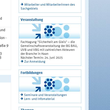
Mitarbeiter und Mitarbeiterinnen des
Sachgebiets
rd
Veranstaltung
Bund
ion -
Fachtagung "Sicherheit am Gleis" – die
raße 9
Gemeinschaftsveranstaltung der BG BAU,
UVB und VBG mit zahlreichen Akteuren
33
der Branche in Haan
3
Nächster Termin: 24. Juni 2025
Zur Anmeldung
Fortbildungen
Seminare und Veranstaltungen
Lern- und Infomaterial