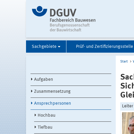
Sachgebiete
Prüf- und Zertifizierungsstelle
Start
Sac
Aufgaben
Sic
Zusammensetzung
Gle
Ansprechpersonen
Leite
Hochbau
Tiefbau