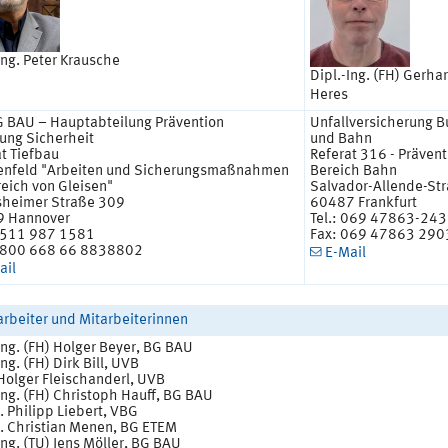
Ing. Peter Krausche
Dipl.-Ing. (FH) Gerha
Heres
G BAU – Hauptabteilung Prävention
Unfallversicherung 
lung Sicherheit
und Bahn
t Tiefbau
Referat 316 - Prävent
nfeld "Arbeiten und Sicherungsmaßnahmen
Bereich Bahn
eich von Gleisen"
Salvador-Allende-St
sheimer Straße 309
60487 Frankfurt
 Hannover
Tel.: 069 47863-24
 0511 987 1581
Fax: 069 47863 290
0800 668 66 8838802
E-Mail
ail
arbeiter und Mitarbeiterinnen
Ing. (FH) Holger Beyer, BG BAU
Ing. (FH) Dirk Bill, UVB
Holger Fleischanderl, UVB
Ing. (FH) Christoph Hauff, BG BAU
 Philipp Liebert, VBG
. Christian Menen, BG ETEM
Ing. (TU) Jens Möller, BG BAU