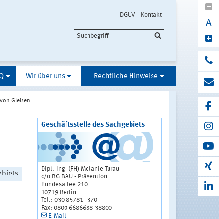
DGUV
Kontakt
A
Q
Wir über uns
Rechtliche Hinweise
 von Gleisen
Geschäftsstelle des Sachgebiets
Dipl.-Ing. (FH) Melanie Turau
ebiets
c/o BG BAU - Prävention
Bundesallee 210
10719 Berlin
Tel.: 030 85781–370
Fax: 0800 6686688-38800
E-Mail