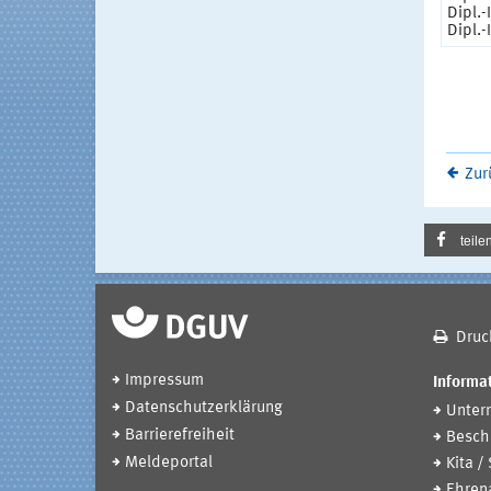
Dipl.-
Dipl.-
Zur
teile
Druc
Impressum
Informat
Datenschutzerklärung
Unter
Barrierefreiheit
Beschä
Meldeportal
Kita /
Ehren