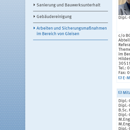
Sanierung und Bauwerksunterhalt
Gebäudereinigung
Dipl.-
Arbeiten und Sicherungsmaßnahmen
im Bereich von Gleisen
c/o B
Abtei
Refera
Theme
im Ber
Hilde
30519
Tel.:
Fax: 
E-M
Mit
Dipl.-
Dipl.-
B.Sc. 
Dipl.-
M.Eng.
M.Eng
Dipl.-