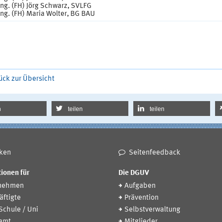
Ing. (FH) Jörg Schwarz, SVLFG
Ing. (FH) Maria Wolter, BG BAU
ück zur Übersicht
n
teilen
teilen
ken
Seitenfeedback
ionen für
Die DGUV
nehmen
Aufgaben
ftigte
Prävention
 Schule / Uni
Selbstverwaltung
amt
Mitglieder