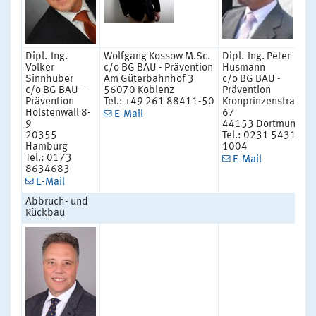
Dipl.-Ing.
Wolfgang Kossow M.Sc.
Dipl.-Ing. Peter
Volker
c/o BG BAU - Prävention
Husmann
Sinnhuber
Am Güterbahnhof 3
c/o BG BAU -
c/o BG BAU –
56070 Koblenz
Prävention
Prävention
Tel.: +49 261 88411-50
Kronprinzenstraße
Holstenwall 8-
67
E-Mail
9
44153 Dortmund
20355
Tel.: 0231 5431-
Hamburg
1004
Tel.: 0173
E-Mail
8634683
E-Mail
Abbruch- und
Rückbau