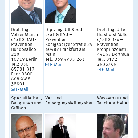
Dipl.-Ing.
Dipl.-Ing. Ulf Spod
Dipl.-Ing. Urte
Volker Münch
c/o BG BAU –
Hülshorst M.Sc.
c/o BG BAU -
Prävention
c/o BG Bau –
Prävention
Königsberger Straße 29
Prävention
Bundesallee
60487 Frankfurt am
Kronprinzenstr. 67
210
Main
44153 Dortmund
10719 Berlin
Tel.: 069 4705-263
Tel.: 0172
Tel.: 030
2936769
E-Mail
85781-317
E-Mail
Fax.: 0800
6686688-
38801
E-Mail
Spezialtiefbau,
Ver- und
Wasserbau und
Baugruben und
Entsorgungsleitungsbau
Taucherarbeiten
Gräben