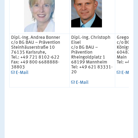
Dipl.-Ing. Andrea Bonner
Dipl.-Ing. Christoph
Gregor Na
c/o BG BAU – Prävention
Eisel
c/o BG BA
Steinhäuserstraße 10
c/o BG BAU –
Königsber
76135 Karlsruhe,
Prävention
60487 Fra
Tel.: +49 721 8102-622
Rheingoldplatz 1
Main
Fax: +49 800 6688888-
68199 Mannheim
Tel: +49 
38803
Tel: +49 621 83331-
20
E-Mail
E-Mail
E-Mail