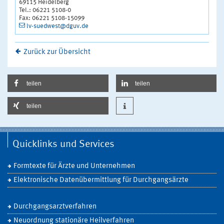
69115 Heidelberg
Tel.: 06221 5108-0
Fax: 06221 5108-15099
lv-suedwest@dguv.de
Zurück zur Übersicht
teilen
teilen
teilen
Quicklinks und Services
Formtexte für Ärzte und Unternehmen
Elektronische Datenübermittlung für Durchgangsärzte
Durchgangsarztverfahren
Neuordnung stationäre Heilverfahren