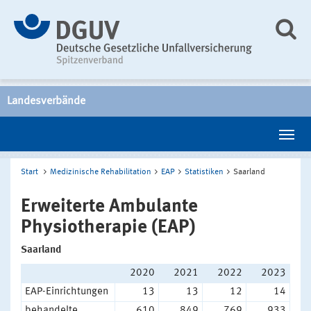
Landesverbände
Start
Medizinische Rehabilitation
EAP
Statistiken
Saarland
Erweiterte Ambulante
Physiotherapie (EAP)
Saarland
2020
2021
2022
2023
EAP-Einrichtungen
13
13
12
14
behandelte
610
849
769
933