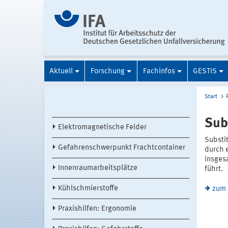
Aktuell
Forschung
Fachinfos
GESTIS
Start
Sub
Elektromagnetische Felder
Substi
Gefahrenschwerpunkt Frachtcontainer
durch e
insges
Innenraumarbeitsplätze
führt.
Kühlschmierstoffe
zum 
Praxishilfen: Ergonomie