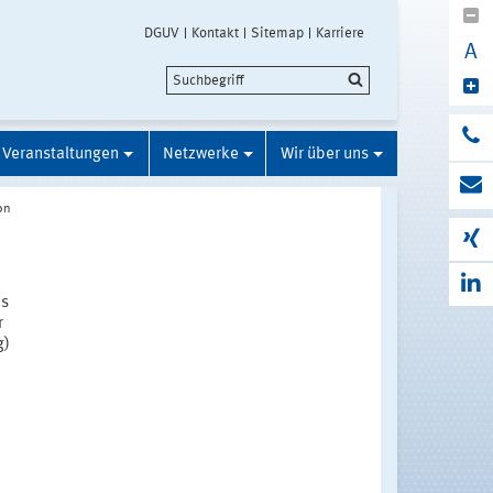
DGUV
Kontakt
Sitemap
Karriere
A
Veranstaltungen
Netzwerke
Wir über uns
on
ns
r
g)