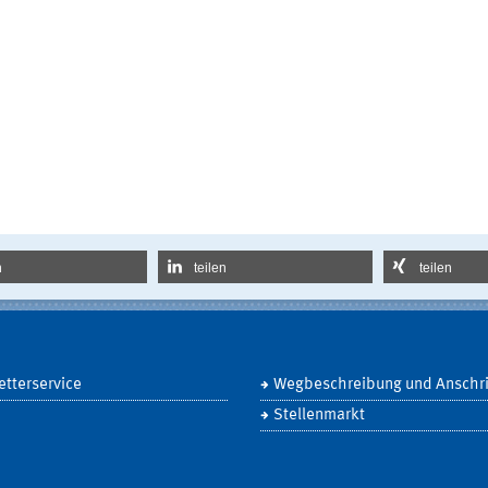
n
teilen
teilen
tterservice
Wegbeschreibung und Anschri
Stellenmarkt