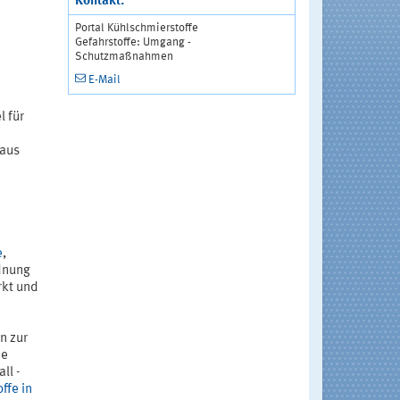
Kontakt:
Portal Kühlschmierstoffe
Gefahrstoffe: Umgang -
Schutzmaßnahmen
E-Mail
l für
 aus
e
,
rdnung
rkt und
n zur
ie
ll -
ffe in