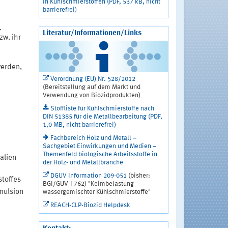
in Kühlschmierstoffen (PDF, 537 kB, nicht
barrierefrei)
.
Literatur/Informationen/Links
zw. ihr
werden,
Verordnung (EU) Nr. 528/2012
(Bereitstellung auf dem Markt und
Verwendung von Biozidprodukten)
Stoffliste für Kühlschmierstoffe nach
DIN 51385 für die Metallbearbeitung (PDF,
1,0 MB, nicht barrierefrei)
Fachbereich Holz und Metall –
Sachgebiet Einwirkungen und Medien –
Themenfeld biologische Arbeitsstoffe in
alien
der Holz- und Metallbranche
DGUV Information 209-051
(bisher:
toffes
BGI/GUV-I 762) "Keimbelastung
mulsion
wassergemischter Kühlschmierstoffe"
REACH-CLP-Biozid Helpdesk