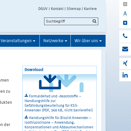
DGUV
Kontakt
Sitemap
Karriere
A
Veranstaltungen
Netzwerke
Wir über uns
Download
ismen
ten zu
Formaldehyd und -depotstoffe –
Handlungshilfe zur
odukten
Gefährdungsbeurteilung für KSS-
Anwender (PDF, 368 kB, nicht barrierefrei)
Handlungshilfe für Biozid-Anwender –
Isothiazolinone – Anwendung,
on der
Konzentrationen und Abbaumechanismen