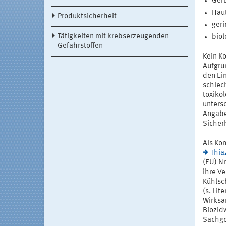
Ger
Haut
Produktsicherheit
geri
Tätigkeiten mit krebserzeugenden
biol
Gefahrstoffen
Kein Ko
Aufgru
den Ein
schlec
toxiko
untersc
Angabe
Sicher
Als Ko
Thia
(EU) N
ihre V
Kühlsch
(s. Lit
Wirksa
Biozid
Sachge