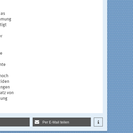
das
immung
tigt
er
ne
nte
 noch
ziden
ungen
atz von
tung
Per E-Mail teilen