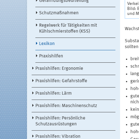
Gefährdungsbeurteilung
Verke
Bild:
Schutzmaßnahmen
und M
Regelwerk für Tätigkeiten mit
Wachst
Kühlschmierstoffen (KSS)
Substa
Lexikon
sollte
Praxishilfen
brei
schn
Praxishilfen: Ergonomie
lang
Praxishilfen: Gefahrstoffe
geri
hohe
Praxishilfen: Lärm
gute
nich
Praxishilfen: Maschinenschutz
kein
mögl
Praxishilfen: Persönliche
Schutzausrüstungen
gute
hohe
Praxishilfen: Vibration