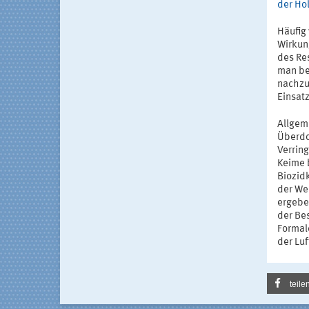
der Ho
Häufig
Wirkun
des Re
man be
nachzu
Einsat
Allgem
Überdo
Verrin
Keime 
Biozidk
der We
ergebe
der Be
Formal
der Lu
teile