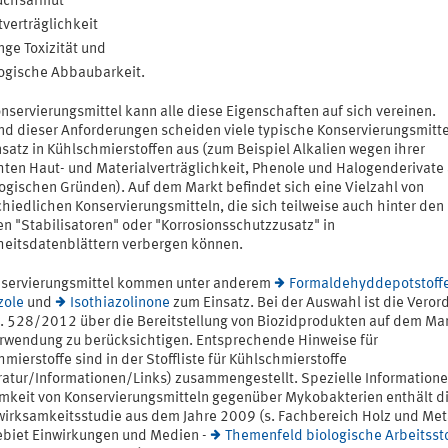
uchsarmut
verträglichkeit
nge Toxizität und
ogische Abbaubarkeit.
nservierungsmittel kann alle diese Eigenschaften auf sich vereinen.
nd dieser Anforderungen scheiden viele typische Konservierungsmitte
satz in Kühlschmierstoffen aus (zum Beispiel Alkalien wegen ihrer
hten Haut- und Materialverträglichkeit, Phenole und Halogenderivate
logischen Gründen). Auf dem Markt befindet sich eine Vielzahl von
hiedlichen Konservierungsmitteln, die sich teilweise auch hinter den
n "Stabilisatoren" oder "Korrosionsschutzzusatz" in
heitsdatenblättern verbergen können.
nservierungsmittel kommen unter anderem
Formaldehyddepotstoff
zole
und
Isothiazolinone
zum Einsatz. Bei der Auswahl ist die Vero
r. 528/2012 über die Bereitstellung von Biozidprodukten auf dem Ma
erwendung zu berücksichtigen. Entsprechende Hinweise für
mierstoffe sind in der Stoffliste für Kühlschmierstoffe
eratur/Informationen/Links) zusammengestellt. Spezielle Informatione
mkeit von Konservierungsmitteln gegenüber Mykobakterien enthält d
wirksamkeitsstudie aus dem Jahre 2009 (s. Fachbereich Holz und Meta
biet Einwirkungen und Medien -
Themenfeld biologische Arbeitssto