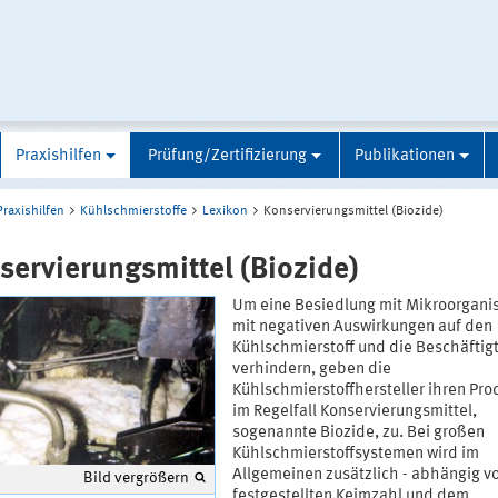
Praxishilfen
Prüfung/Zertifizierung
Publikationen
Praxishilfen
Kühlschmierstoffe
Lexikon
Konservierungsmittel (Biozide)
servierungsmittel (Biozide)
Um eine Besiedlung mit Mikroorgan
mit negativen Auswirkungen auf den
Kühlschmierstoff und die Beschäftig
verhindern, geben die
Kühlschmierstoffhersteller ihren Pr
im Regelfall Konservierungsmittel,
sogenannte Biozide, zu. Bei großen
Kühlschmierstoffsystemen wird im
Allgemeinen zusätzlich - abhängig v
Bild vergrößern
festgestellten Keimzahl und dem