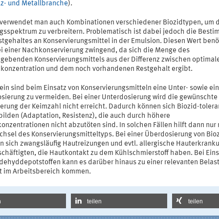
lz- und Metallbranche
).
 verwendet man auch Kombinationen verschiedener Biozidtypen, um 
gsspektrum zu verbreitern. Problematisch ist dabei jedoch die Best
stgehaltes an Konservierungsmittel in der Emulsion. Diesen Wert benö
i einer Nachkonservierung zwingend, da sich die Menge des
gebenden Konservierungsmittels aus der Differenz zwischen optimal
zkonzentration und dem noch vorhandenen Restgehalt ergibt.
ein sind beim Einsatz von Konservierungsmitteln eine Unter- sowie ei
sierung zu vermeiden. Bei einer Unterdosierung wird die gewünschte
gerung der Keimzahl nicht erreicht. Dadurch können sich Biozid-tolera
bilden (Adaptation, Resistenz), die auch durch höhere
onzentrationen nicht abzutöten sind. In solchen Fällen hilft dann nur
chsel des Konservierungsmitteltyps. Bei einer Überdosierung von Bio
n sich zwangsläufig Hautreizungen und evtl. allergische Hauterkrank
schäftigten, die Hautkontakt zu dem Kühlschmierstoff haben. Bei Eins
dehyddepotstoffen kann es darüber hinaus zu einer relevanten Belas
ft im Arbeitsbereich kommen.
n
teilen
teilen