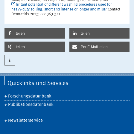
Irritant potential of different washing procedures used for
heavy-duty soiling: short and intense or longer and mild?
Contact
Dermatitis 2023; 88: 363-371
teilen
teilen
teilen
Per E-Mail teilen
Quicklinks und Services
Forschungsdatenbank
Publikationsdatenbank
Newsletterservice