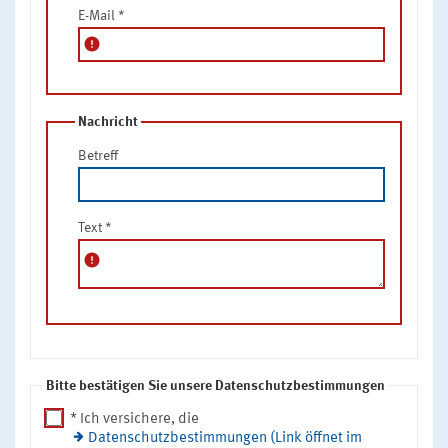
E-Mail
*
error
Nachricht
Betreff
Text
*
error
Bitte bestätigen Sie unsere Datenschutzbestimmungen
* Ich versichere, die
Datenschutzbestimmungen (Link öffnet im