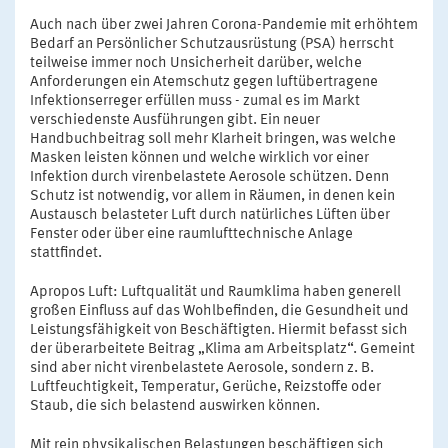
Auch nach über zwei Jahren Corona-Pandemie mit erhöhtem
Bedarf an Persönlicher Schutzausrüstung (PSA) herrscht
teilweise immer noch Unsicherheit darüber, welche
Anforderungen ein Atemschutz gegen luftübertragene
Infektionserreger erfüllen muss - zumal es im Markt
verschiedenste Ausführungen gibt. Ein neuer
Handbuchbeitrag soll mehr Klarheit bringen, was welche
Masken leisten können und welche wirklich vor einer
Infektion durch virenbelastete Aerosole schützen. Denn
Schutz ist notwendig, vor allem in Räumen, in denen kein
Austausch belasteter Luft durch natürliches Lüften über
Fenster oder über eine raumlufttechnische Anlage
stattfindet.
Apropos Luft: Luftqualität und Raumklima haben generell
großen Einfluss auf das Wohlbefinden, die Gesundheit und
Leistungsfähigkeit von Beschäftigten. Hiermit befasst sich
der überarbeitete Beitrag „Klima am Arbeitsplatz“. Gemeint
sind aber nicht virenbelastete Aerosole, sondern z. B.
Luftfeuchtigkeit, Temperatur, Gerüche, Reizstoffe oder
Staub, die sich belastend auswirken können.
Mit rein physikalischen Belastungen beschäftigen sich