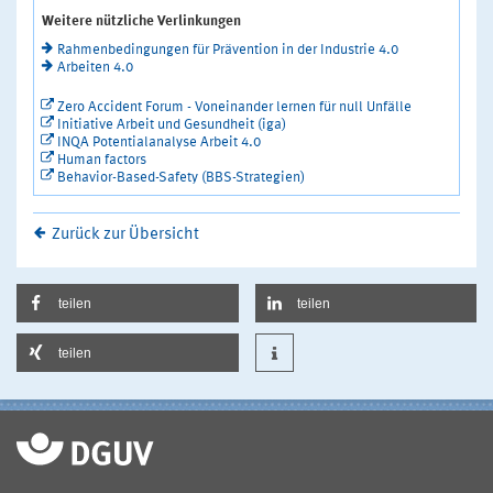
Weitere nützliche Verlinkungen
Rahmenbedingungen für Prävention in der Industrie 4.0
Arbeiten 4.0
Zero Accident Forum - Voneinander lernen für null Unfälle
Initiative Arbeit und Gesundheit (iga)
INQA Potentialanalyse Arbeit 4.0
Human factors
Behavior-Based-Safety (BBS-Strategien)
Zurück zur Übersicht
teilen
teilen
teilen