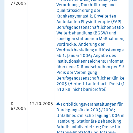
7/2005
Verordnung, Durchführung und
Qualitätssicherung der
Krankengymnastik, Erweiterten
Ambulanten Physiotherapie (EAP),
Berufsgenossenschaftlichen Stationäre
Weiterbehandlung (BGSW) und
sonstigen stationären Maßnahmen/Ne
Vordrucke; Änderung der
Vordruckbestellung mit Kostenregelung
ab 1. Januar 2006; Angabe des
Institutionskennzeichens; Information
über neue D-Rundschreiben per E-Mail;
Preis der Vereinigung
Berufsgenossenschaftlicher Kliniken
2005 (Herbert-Lauterbach-Preis) (PDF,
512 kB, nicht barrierefrei)
D
12.10.2005
Fortbildungsveranstaltungen für
6/2005
Durchgangsärzte 2005/2006;
Unfallmedizinische Tagung 2006 in
Hamburg; Stationäre Behandlung
Arbeitsunfallverletzter; Preise für
Tetanus-Impfstoff und Tetanus-