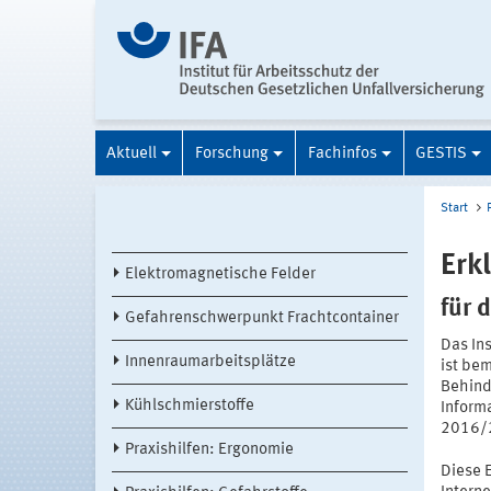
Aktuell
Forschung
Fachinfos
GESTIS
Start
Erk
Elektromagnetische Felder
für 
Gefahrenschwerpunkt Frachtcontainer
Das Ins
Innenraumarbeitsplätze
ist be
Behind
Kühlschmierstoffe
Inform
2016/2
Praxishilfen: Ergonomie
Diese E