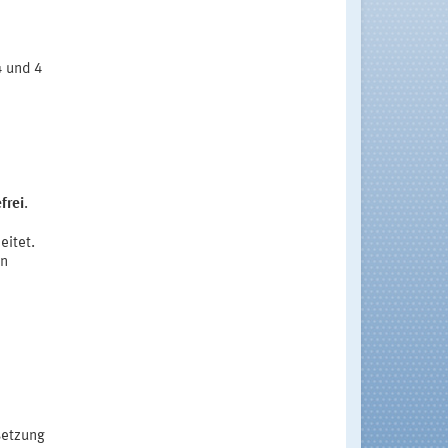
4 und 4
frei
.
eitet.
en
setzung