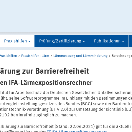
Praxishilfen
Prüfung/Zertifizierung
Publikationen
Praxishilfen
Praxishilfen: Lärm
Lärmmessung und Lärmminderung
Berechnung 
lärung zur Barrierefreiheit
den IFA-Lärmexpositionsrechner
titut für Arbeitsschutz der Deutschen Gesetzlichen Unfallversicherung
müht, seine Softwareprogramme im Einklang mit den Bestimmungen d
ertengleichstellungsgesetzes des Bundes (BGG) sowie der Barrierefr
ationstechnik-Verordnung (BITV 2.0) zur Umsetzung der Richtlinie (EU
102 barrierefrei zugänglich zu machen.
rklärung zur Barrierefreiheit (Stand: 22.06.2021) gilt für die aktuell 