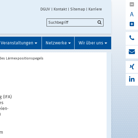
DGUV
Kontakt
Sitemap
Karriere
A
Veranstaltungen
Netzwerke
Wir über uns
des Lärmexpositionspegels
 (IFA)
es
eien-
)
im