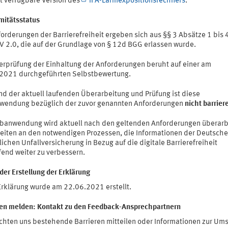
et verfügbare Version des
IFA-Lärmexpositionsrechners
.
mitätsstatus
orderungen der Barrierefreiheit ergeben sich aus §§ 3 Absätze 1 bis 
TV 2.0, die auf der Grundlage von § 12d BGG erlassen wurde.
erprüfung der Einhaltung der Anforderungen beruht auf einer am
2021 durchgeführten Selbstbewertung.
nd der aktuell laufenden Überarbeitung und Prüfung ist diese
endung bezüglich der zuvor genannten Anforderungen
nicht barriere
banwendung wird aktuell nach den geltenden Anforderungen überarb
beiten an den notwendigen Prozessen, die Informationen der Deutsch
ichen Unfallversicherung in Bezug auf die digitale Barrierefreiheit
fend weiter zu verbessern.
er Erstellung der Erklärung
Erklärung wurde am 22.06.2021 erstellt.
ren melden: Kontakt zu den Feedback-Ansprechpartnern
chten uns bestehende Barrieren mitteilen oder Informationen zur Um