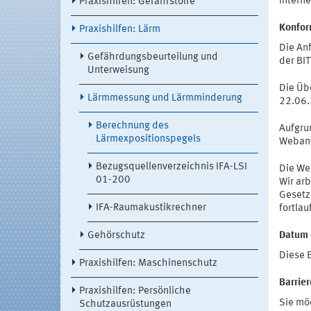
Intern
Praxishilfen: Gefahrstoffe
Konfor
Praxishilfen: Lärm
Die Anf
Gefährdungsbeurteilung und
der BI
Unterweisung
Die Üb
Lärmmessung und Lärmminderung
22.06.
Berechnung des
Aufgru
Lärmexpositionspegels
Webanw
Bezugsquellenverzeichnis IFA-LSI
Die We
01-200
Wir ar
Gesetzl
IFA-Raumakustikrechner
fortlau
Gehörschutz
Datum d
Diese 
Praxishilfen: Maschinenschutz
Barrie
Praxishilfen: Persönliche
Sie mö
Schutzausrüstungen