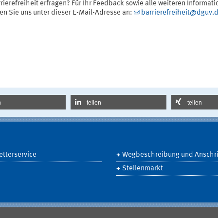
rierefreiheit erfragen? Für Ihr Feedback sowie alle weiteren Informat
en Sie uns unter dieser E-Mail-Adresse an:
barrierefreiheit@dguv.
n
teilen
teilen
tterservice
Wegbeschreibung und Anschri
Stellenmarkt