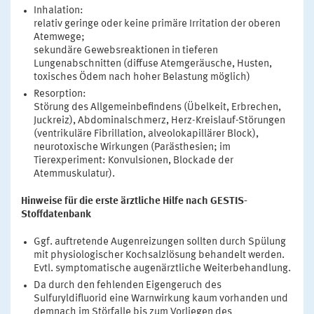
Inhalation:
relativ geringe oder keine primäre Irritation der oberen
Atemwege;
sekundäre Gewebsreaktionen in tieferen
Lungenabschnitten (diffuse Atemgeräusche, Husten,
toxisches Ödem nach hoher Belastung möglich)
Resorption:
Störung des Allgemeinbefindens (Übelkeit, Erbrechen,
Juckreiz), Abdominalschmerz, Herz-Kreislauf-Störungen
(ventrikuläre Fibrillation, alveolokapillärer Block),
neurotoxische Wirkungen (Parästhesien; im
Tierexperiment: Konvulsionen, Blockade der
Atemmuskulatur).
Hinweise für die erste ärztliche Hilfe nach GESTIS-
Stoffdatenbank
Ggf. auftretende Augenreizungen sollten durch Spülung
mit physiologischer Kochsalzlösung behandelt werden.
Evtl. symptomatische augenärztliche Weiterbehandlung.
Da durch den fehlenden Eigengeruch des
Sulfuryldifluorid eine Warnwirkung kaum vorhanden und
demnach im Störfalle bis zum Vorliegen des