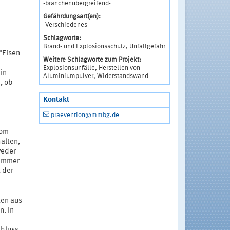
-branchenübergreifend-
Gefährdungsart(en):
-Verschiedenes-
Schlagworte:
Brand- und Explosionsschutz, Unfallgefahr
"Eisen
Weitere Schlagworte zum Projekt:
Explosionsunfälle, Herstellen von
in
Aluminiumpulver, Widerstandswand
, ob
Kontakt
praevention@mmbg.de
vom
alten,
weder
 immer
 der
ten aus
n. In