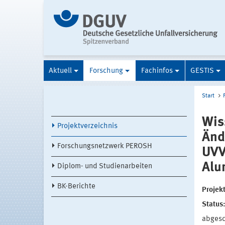
Aktuell
Forschung
Fachinfos
GESTIS
Start
Wis
Projektverzeichnis
Änd
Forschungsnetzwerk PEROSH
UVV
Alu
Diplom- und Studienarbeiten
BK-Berichte
Projek
Status
abges