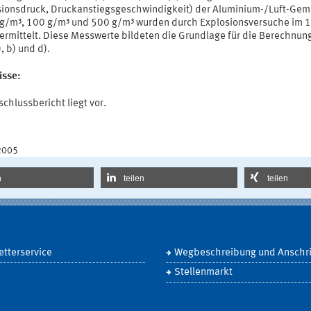
sionsdruck, Druckanstiegsgeschwindigkeit) der Aluminium-/Luft-Gem
 g/m³, 100 g/m³ und 500 g/m³ wurden durch Explosionsversuche im 
 ermittelt. Diese Messwerte bildeten die Grundlage für die Berechnun
, b) und d).
isse:
chlussbericht liegt vor.
2005
n
teilen
teilen
tterservice
Wegbeschreibung und Anschri
Stellenmarkt