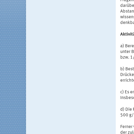
Fragen
darübe
Abstan
wissen
denkba
Aktivi
a) Ber
unter 
bzw. 1
b) Bes
Drücke
erricht
c) Es 
Insbes
d) Die
500 g/
Ferner
der zul