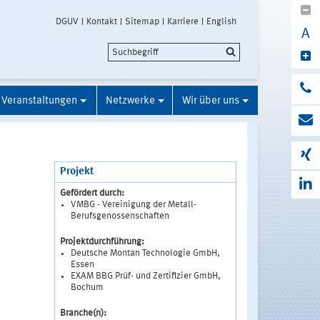
DGUV
Kontakt
Sitemap
Karriere
English
A
Veranstaltungen
Netzwerke
Wir über uns
Projekt
Gefördert durch:
VMBG - Vereinigung der Metall-
Berufsgenossenschaften
Projektdurchführung:
Deutsche Montan Technologie GmbH,
Essen
EXAM BBG Prüf- und Zertifizier GmbH,
Bochum
Branche(n):