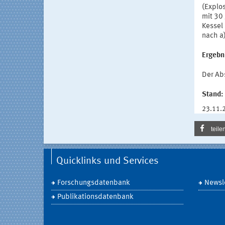
(Explo
mit 30
Kessel
nach a)
Ergebn
Der Abs
Stand:
23.11.
teile
Quicklinks und Services
Forschungsdatenbank
Newsle
Publikationsdatenbank