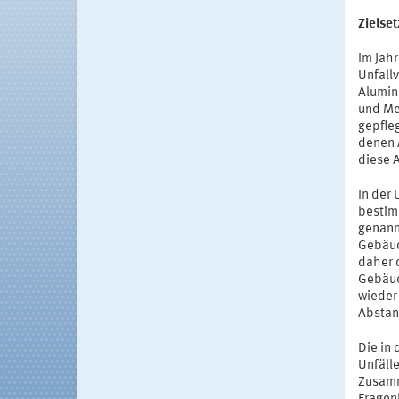
Zielse
Im Jah
Unfall
Alumin
und Me
gepfle
denen A
diese 
In der
bestim
genannt
Gebäud
daher 
Gebäud
wieder 
Abstan
Die in
Unfälle
Zusamm