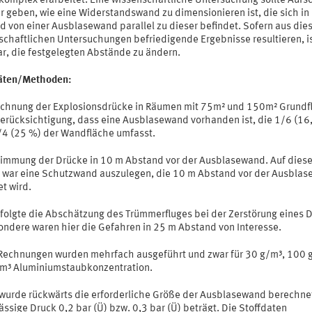
komplex erarbeitet. Eine wissenschaftliche Untersuchung sollte Aufs
r geben, wie eine Widerstandswand zu dimensionieren ist, die sich in
d von einer Ausblasewand parallel zu dieser befindet. Sofern aus die
schaftlichen Untersuchungen befriedigende Ergebnisse resultieren, is
r, die festgelegten Abstände zu ändern.
täten/Methoden:
echnung der Explosionsdrücke in Räumen mit 75m² und 150m² Grundf
Berücksichtigung, dass eine Ausblasewand vorhanden ist, die 1/6 (16
/4 (25 %) der Wandfläche umfasst.
timmung der Drücke in 10 m Abstand vor der Ausblasewand. Auf dies
 war eine Schutzwand auszulegen, die 10 m Abstand vor der Ausbla
et wird.
erfolgte die Abschätzung des Trümmerfluges bei der Zerstörung eines 
ondere waren hier die Gefahren in 25 m Abstand von Interesse.
 Rechnungen wurden mehrfach ausgeführt und zwar für 30 g/m³, 100 
m³ Aluminiumstaubkonzentration.
 wurde rückwärts die erforderliche Größe der Ausblasewand berechne
ässige Druck 0,2 bar (Ü) bzw. 0,3 bar (Ü) beträgt. Die Stoffdaten