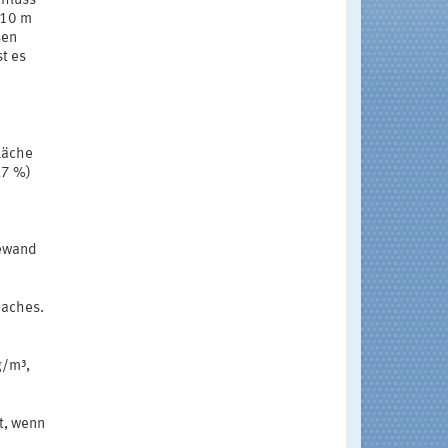
chluss
 10 m
sen
t es
läche
,7 %)
e
sewand
Daches.
g/m³,
t, wenn