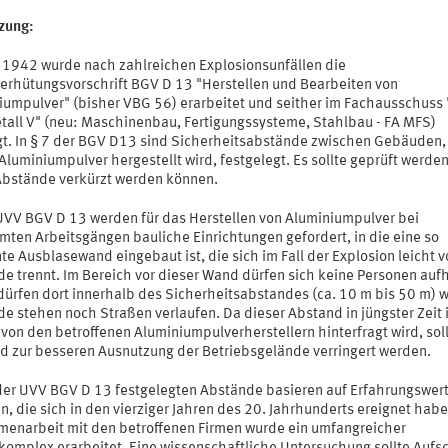
tzung:
r 1942 wurde nach zahlreichen Explosionsunfällen die
verhütungsvorschrift BGV D 13 "Herstellen und Bearbeiten von
iumpulver" (bisher VBG 56) erarbeitet und seither im Fachausschuss 
tall V" (neu: Maschinenbau, Fertigungssysteme, Stahlbau - FA MFS)
gt. In § 7 der BGV D13 sind Sicherheitsabstände zwischen Gebäuden, 
luminiumpulver hergestellt wird, festgelegt. Es sollte geprüft werden
Abstände verkürzt werden können.
 UVV BGV D 13 werden für das Herstellen von Aluminiumpulver bei
mten Arbeitsgängen bauliche Einrichtungen gefordert, in die eine so
e Ausblasewand eingebaut ist, die sich im Fall der Explosion leicht 
e trennt. Im Bereich vor dieser Wand dürfen sich keine Personen aufh
dürfen dort innerhalb des Sicherheitsabstandes (ca. 10 m bis 50 m) 
e stehen noch Straßen verlaufen. Da dieser Abstand in jüngster Zeit
von den betroffenen Aluminiumpulverherstellern hinterfragt wird, soll
d zur besseren Ausnutzung der Betriebsgelände verringert werden.
 der UVV BGV D 13 festgelegten Abstände basieren auf Erfahrungswer
n, die sich in den vierziger Jahren des 20. Jahrhunderts ereignet habe
enarbeit mit den betroffenen Firmen wurde ein umfangreicher