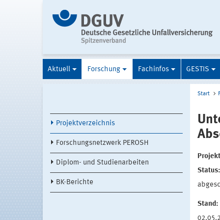
Aktuell
Forschung
Fachinfos
GESTIS
Start
Unt
Projektverzeichnis
Abs
Forschungsnetzwerk PEROSH
Projekt
Diplom- und Studienarbeiten
Status
BK-Berichte
abges
Stand:
02.05.