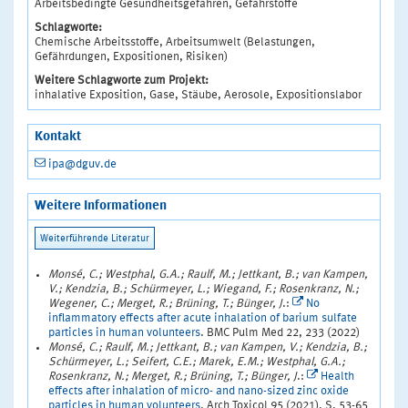
Arbeitsbedingte Gesundheitsgefahren, Gefahrstoffe
Schlagworte:
Chemische Arbeitsstoffe, Arbeitsumwelt (Belastungen,
Gefährdungen, Expositionen, Risiken)
Weitere Schlagworte zum Projekt:
inhalative Exposition, Gase, Stäube, Aerosole, Expositionslabor
Kontakt
ipa@dguv.de
Weitere Informationen
Monsé, C.; Westphal, G.A.; Raulf, M.; Jettkant, B.; van Kampen,
V.; Kendzia, B.; Schürmeyer, L.; Wiegand, F.; Rosenkranz, N.;
Wegener, C.; Merget, R.; Brüning, T.; Bünger, J
.:
No
inflammatory effects after acute inhalation of barium sulfate
particles in human volunteers
. BMC Pulm Med 22, 233 (2022)
Monsé, C.; Raulf, M.; Jettkant, B.; van Kampen, V.; Kendzia, B.;
Schürmeyer, L.; Seifert, C.E.; Marek, E.M.; Westphal, G.A.;
Rosenkranz, N.; Merget, R.; Brüning, T.; Bünger, J
.:
Health
effects after inhalation of micro- and nano-sized zinc oxide
particles in human volunteers
. Arch Toxicol 95 (2021), S. 53-65