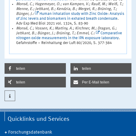
Monsé, C.; Hagemeyer, O.; van Kampen, V.; Raulf, M.; Weiß, T.;
Menne, E.; Jettkant, B.; Kendzia, B.; Merget, R.; Brüning, T.;
Bünger, J
.:
Human inhalation study with Zinc Oxide: Analysis
of zinc levels and biomarkers in exhaled breath condensate
.
Adv Exp Med Biol 2021 vol. 1324, S. 83-90
Monsé, C.; Vossen, K.; Martiny, A.; Kirchner, M.; Dragan, G.;
Jettkant, B.; Bünger, J.; Brüning, T.; Emmel, C
.:
Comparative
nitrogen oxide measurements in the IPA exposure laboratory
.
Gefahrstoffe – Reinhaltung der Luft 80/2020, S. 377-384
teilen
teilen
teilen
Per E-Mail teilen
Quicklinks und Services
Forschungsdatenbank