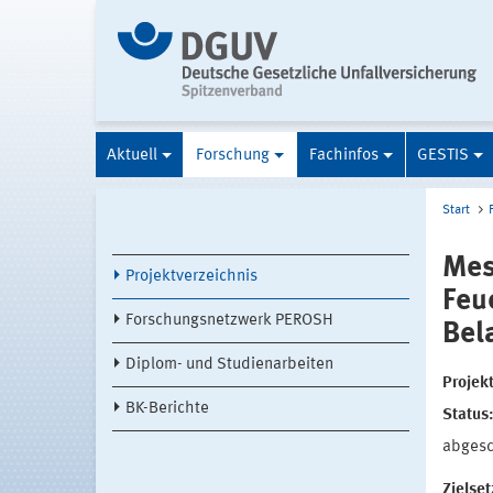
Aktuell
Forschung
Fachinfos
GESTIS
Start
Mes
Projektverzeichnis
Feu
Forschungsnetzwerk PEROSH
Bel
Diplom- und Studienarbeiten
Projek
BK-Berichte
Status
abges
Zielse