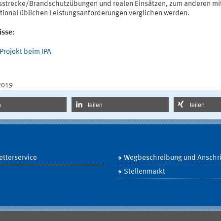
strecke/Brandschutzübungen und realen Einsätzen, zum anderen mi
ational üblichen Leistungsanforderungen verglichen werden.
isse:
Projekt beim IPA
2019
n
teilen
teilen
tterservice
Wegbeschreibung und Anschri
Stellenmarkt