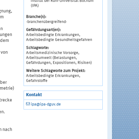
Institut der Ruhr-Universität Bochum
(IPA)
gnung,
Branche(n):
em
-branchenübergreifend-
en
Gefährdungsart(en):
rungen
Arbeitsbedingte Erkrankungen,
Arbeitsbedingte Gesundheitsgefahren
f dem
Schlagworte:
 von
Arbeitsmedizinische Vorsorge,
Arbeitsumwelt (Belastungen,
Gefährdungen, Expositionen, Risiken)
Weitere Schlagworte zum Projekt:
Arbeitsbedingte Erkrankungen,
Gefahrstoffe
über
metrie)
Kontakt
trecke
ipa@ipa-dguv.de
en.
n nach