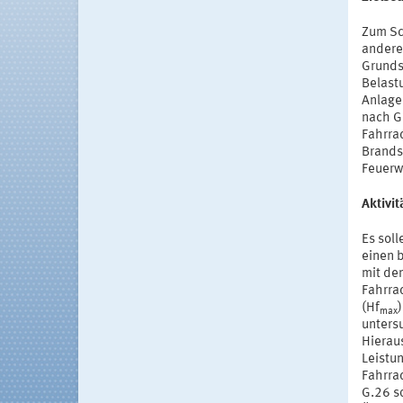
Zum Sc
andere
Grunds
Belast
Anlage
nach G
Fahrrad
Brands
Feuerw
Aktivi
Es sol
einen 
mit de
Fahrrad
(Hf
max
untersu
Hierau
Leistu
Fahrra
G.26 s