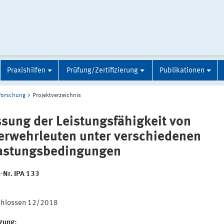
Praxishilfen
Prüfung/Zertifizierung
Publikationen
Forschung
Projektverzeichnis
sung der Leistungsfähigkeit von
erwehrleuten unter verschiedenen
astungsbedingungen
t-Nr. IPA 133
:
chlossen 12/2018
tzung: