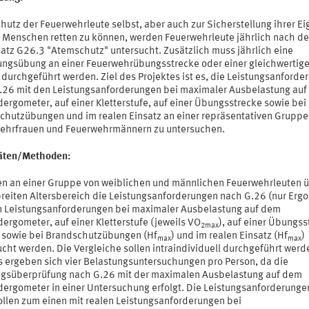
hutz der Feuerwehrleute selbst, aber auch zur Sicherstellung ihrer Ei
 Menschen retten zu können, werden Feuerwehrleute jährlich nach d
atz G26.3 "Atemschutz" untersucht. Zusätzlich muss jährlich eine
ungsübung an einer Feuerwehrübungsstrecke oder einer gleichwertig
 durchgeführt werden. Ziel des Projektes ist es, die Leistungsanforde
.26 mit den Leistungsanforderungen bei maximaler Ausbelastung au
ergometer, auf einer Kletterstufe, auf einer Übungsstrecke sowie bei
chutzübungen und im realen Einsatz an einer repräsentativen Gruppe
ehrfrauen und Feuerwehrmännern zu untersuchen.
täten/Methoden:
len an einer Gruppe von weiblichen und männlichen Feuerwehrleuten 
breiten Altersbereich die Leistungsanforderungen nach G.26 (nur Ergo
n Leistungsanforderungen bei maximaler Ausbelastung auf dem
ergometer, auf einer Kletterstufe (jeweils VO
), auf einer Übungss
2max
) sowie bei Brandschutzübungen (Hf
) und im realen Einsatz (Hf
)
max
max
cht werden. Die Vergleiche sollen intraindividuell durchgeführt werd
s ergeben sich vier Belastungsuntersuchungen pro Person, da die
ngsüberprüfung nach G.26 mit der maximalen Ausbelastung auf dem
dergometer in einer Untersuchung erfolgt. Die Leistungsanforderunge
ollen zum einen mit realen Leistungsanforderungen bei