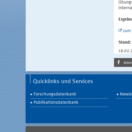
Übungs
intern
Ergebn
zum 
Stand:
18.02.
teile
Quicklinks und Services
Forschungsdatenbank
Newsle
Publikationsdatenbank