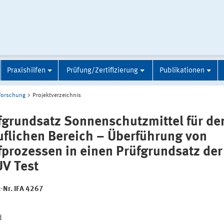
Praxishilfen
Prüfung/Zertifizierung
Publikationen
Forschung
Projektverzeichnis
fgrundsatz Sonnenschutzmittel für de
uflichen Bereich – Überführung von
fprozessen in einen Prüfgrundsatz der
V Test
t-Nr. IFA 4267
:
d