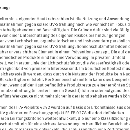
tzung:
weiterhin steigender Hautkrebszahlen ist die Nutzung und Anwendung
maßnahmen gegen solare UV-Strahlung nach wie vor nicht im Fokus d
n Arbeitgebenden und Beschäftigten. Die Gründe dafür sind vielfältig
 von einer Unterschätzung des eigenen Risikos bis hin zur geringen
anz von technischen, organisatorischen und insbesondere persönlic
maßnahmen gegen solare UV-Strahlung. Sonnenschutzmittel bilden 
, aber unverzichtbare Element in einem Präventionskonzept. Die auf d
befindlichen Produkte sind für eine Verwendung im privaten Umfeld
elt, wo in erster Linie der Lichtschutzfaktor, die Wasserfestigkeit ode
rträglichkeit von primärem Interesse sind. Im beruflichen Kontext mu
 sichergestellt werden, dass durch die Nutzung der Produkte kein Nac
e Beschäftigten entsteht. Bei Sonnenschutzmitteln kann dies beispiel
hen, wenn auf der Haut befindliche Produktreste zu einer erhöhten S
hmutzanhaftung (in erster Linie im Gesicht) führen oder aufgrund des
rfilms Werkzeuge nicht mehr sicher in der Hand gehalten werden kön
men des IFA-Projekts 4252 wurden auf Basis der Erkenntnisse aus de
UV geförderten Forschungsprojekt FF-FB 0278 die dort definierten
ren Leistungskriterien weiterentwickelt, die auf eine Klassifizierung 
schutzmitteln für eine sichere Anwendung im beruflichen Bereich abz
r es, Prüfprozesse zu entwickeln, die schlussendlich eine Zertifizieru