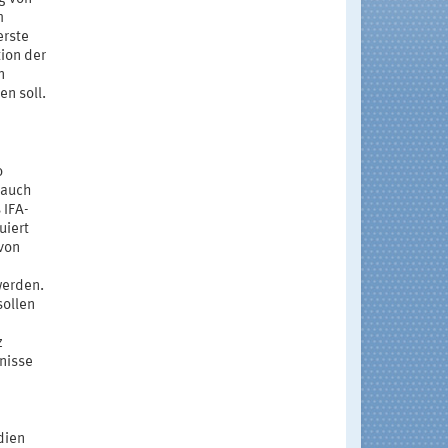
m
erste
ion der
n
n soll.
o
 auch
 IFA-
uiert
von
werden.
sollen
z
nisse
dien