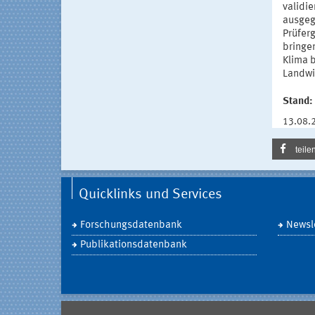
validi
ausgeg
Prüferg
bringe
Klima 
Landwi
Stand:
13.08.
teile
Quicklinks und Services
Forschungsdatenbank
Newsle
Publikationsdatenbank