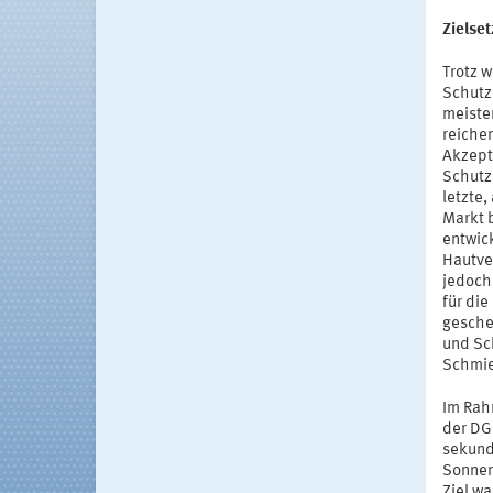
Zielse
Trotz 
Schutz
meiste
reichen
Akzept
Schutz
letzte
Markt 
entwick
Hautve
jedoch
für di
gesche
und Sc
Schmie
Im Rah
der DG
sekundä
Sonnen
Ziel wa