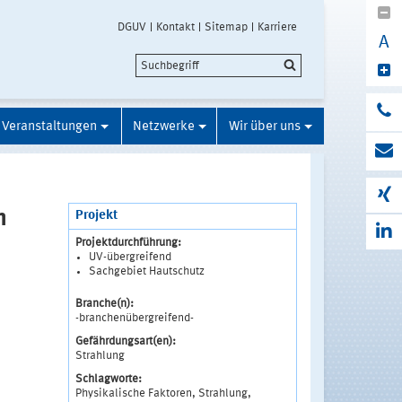
DGUV
Kontakt
Sitemap
Karriere
A
Veranstaltungen
Netzwerke
Wir über uns
n
Projekt
Projektdurchführung:
UV-übergreifend
Sachgebiet Hautschutz
Branche(n):
-branchenübergreifend-
Gefährdungsart(en):
Strahlung
Schlagworte:
Physikalische Faktoren, Strahlung,