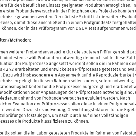
ers für den beruflichen Einsatz geeigneten Produkten ermöglichen. I
 erster Probandenversuche in der Pilotphase des Projektes konnten 
gebnisse gewonnen werden. Der nächste Schritt ist die weitere Evaluat
ozesse, damit diese anschließend in einem Prüfgrundsatz festgehalte
 können, der in das Prüfprogramm von DGUV Test aufgenommen werde
täten/Methoden:
men weiterer Probandenversuche (für die späteren Prüfungen sind pr
t mindestens zwölf Probanden notwendig; demnach sollte diese Zahl
aluation der Prüfprozesse angesetzt werden) sollen die im Rahmen des
ts 4252 erarbeiteten und entwickelten Prüfprozesse getestet und eval
. Dazu wird insbesondere ein Augenmerk auf die Reproduzierbarkeit 
gebnissen gelegt. In diesem Rahmen sollen zudem, sofern notwendig,
kationsmöglichkeiten für die Prüfprozesse aufgezeigt und erarbeitet 
 Modifikationen oder Anpassungen der Prüfprozesse notwendig sind, 
wiederum anhand von Probandenversuchen evaluiert werden. Nach
eicher Evaluation der Prüfprozesse sollen diese in einen Prüfgrundsat
hrt werden. Dazu ist es notwendig, Gewichtungsfaktoren für die Ergeb
nzelprüfungen festzulegen, um nach Durchlauf eines vollständigen
zesses die Produkte klassifizieren zu können.
zeitig sollen die im Labor getesteten Produkte im Rahmen von Feldstu