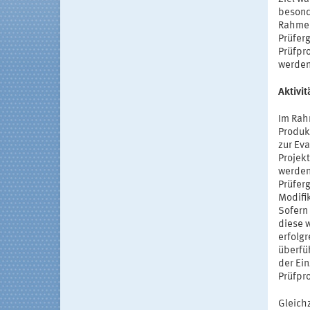
besond
Rahmen
Prüfer
Prüfpr
werden
Aktivi
Im Rah
Produk
zur Ev
Projek
werden
Prüfer
Modifi
Sofern
diese 
erfolgr
überfü
der Ei
Prüfpro
Gleich