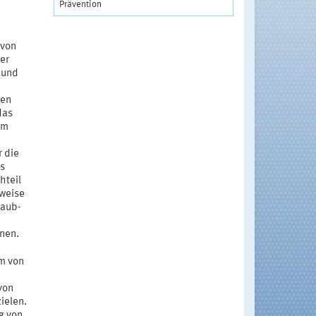
Prävention
 von
er
 und
hen
das
em
r die
ss
hteil
sweise
taub-
nen.
m von
von
ielen.
ng von