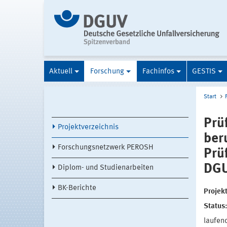
Aktuell
Forschung
Fachinfos
GESTIS
Start
Prü
Projektverzeichnis
ber
Forschungsnetzwerk PEROSH
Prü
DGU
Diplom- und Studienarbeiten
BK-Berichte
Projek
Status
laufen