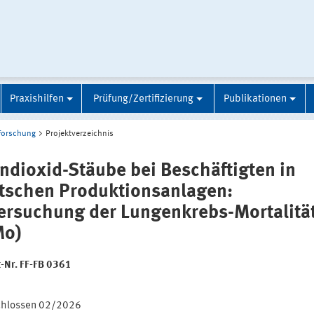
Praxishilfen
Prüfung/Zertifizierung
Publikationen
Forschung
Projektverzeichnis
andioxid-Stäube bei Beschäftigten in
tschen Produktionsanlagen:
ersuchung der Lungenkrebs-Mortalitä
Mo)
t-Nr. FF-FB 0361
:
chlossen 02/2026