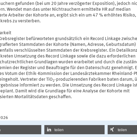
auchern gefunden (bei um 20 Jahre verzögerter Exposition), jedoch nic
rn. Wendet man das unter Nichtrauchern ermittelte HR auf median
rte Arbeiter der Kohorte an, ergibt sich ein um 47 % erhöhtes Risiko,
krebs zu versterben.
rkeit
Krebsregister befürworteten grundsätzlich ein Record Linkage zwisch
grafierten Stammdaten der Kohorte (Namen, Adresse, Geburtsdatum)
enfalls verschlüsselten Stammdaten der Krebsregister. Ein Detailkon
nkreten Umsetzung des Record Linkage sowie die dazu erforderlichen
chutzrechtlichen Grundlagen wurden erarbeitet und durch die zustä
emien der Register und Beauftragte für den Datenschutz genehmigt. E
ves Votum der Ethik-Kommission der Landesärztekammer Rheinland-P
ingeholt. Vertreter der TiO
-produzierenden Fabriken baten darum, 
2
rgebnisse informiert zu werden. Die Umsetzung des Record Linkage ist
eplant. Damit wird die Grundlage für eine Analyse der Kohorte mit
sierten Mortalitätsdaten geschaffen.
2026
n
teilen
teilen