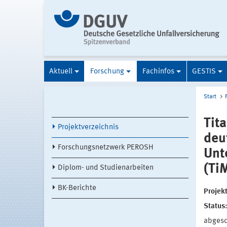
Aktuell
Forschung
Fachinfos
GESTIS
Start
Tit
Projektverzeichnis
deu
Forschungsnetzwerk PEROSH
Unt
(Ti
Diplom- und Studienarbeiten
BK-Berichte
Projek
Status
abges