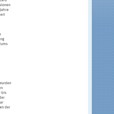
azard
ssionen
 Jahre
ert
n
ung
otums
 wurden
en
 bis
der
ar
en der