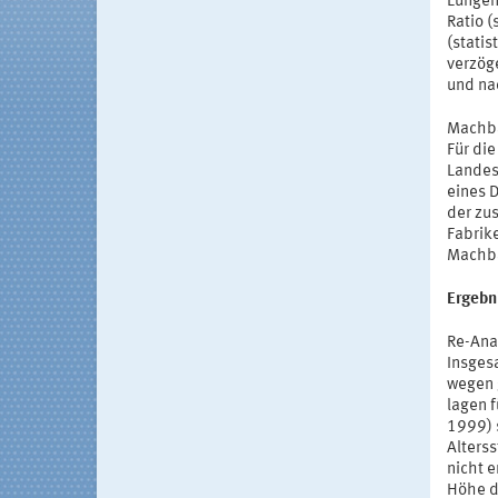
Lungen
Ratio 
(stati
verzöge
und nac
Machba
Für di
Landes
eines 
der zu
Fabrik
Machba
Ergebn
Re-Ana
Insgesa
wegen 
lagen 
1999) 
Alterss
nicht 
Höhe d