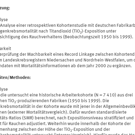
tzung:
lyse
-Analyse einer retrospektiven Kohortenstudie mit deutschen Fabrikarb
ngenkrebsmortalität nach Titandioxid (TiO
)-Exposition unter
2
sichtigung des Rauchverhaltens (Beobachtungszeit 1950 bis 1999).
rkeit
erprüfung der Machbarkeit eines Record Linkage zwischen Kohorten
n Landeskrebsregistern Niedersachen und Nordrhein-Westfalen, um 
ndaten mit Mortalitätsinformationen ab dem Jahr 2000 zu ergänzen.
täten/Methoden:
lyse
die untersucht eine historische Arbeiterkohorte (N = 7 410) aus drei
hen TiO
-produzierenden Fabriken (1950 bis 1999). Die
2
krebsmortalität in der Kohorte wurde mit jener in der Allgemeinbevöl
hen (externer Mortalitätsvergleich). Dafür wurden standardisierte
täts-Ratios (SMR) berechnet, nach Expositionsniveau stratifiziert und
t für Rauchen adjustiert. Weiterhin wurde innerhalb der Kohorte der
enhang zwischen der Höhe der TiO
-Exposition und der
2