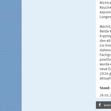
Nichtr
Rauche
exponie
Lungen
Machba
Beide 
krypto
den eb
zur ko
datens
Fachgr
positi
wurde e
neue E
2026 g
aktuali
Stand:
28.05.
teile