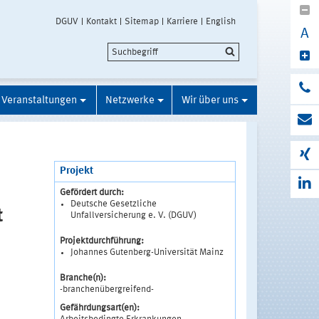
DGUV
Kontakt
Sitemap
Karriere
English
A
Veranstaltungen
Netzwerke
Wir über uns
Projekt
Gefördert durch:
Deutsche Gesetzliche
t
Unfallversicherung e. V. (DGUV)
Projektdurchführung:
Johannes Gutenberg-Universität Mainz
Branche(n):
-branchenübergreifend-
Gefährdungsart(en):