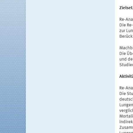
Zielse
Re-Ana
Die Re
zur Lu
Berück
Machba
Die Üb
und de
Studie
Aktivi
Re-Ana
Die Stu
deutsc
Lungen
verglic
Mortali
indirek
Zusamm