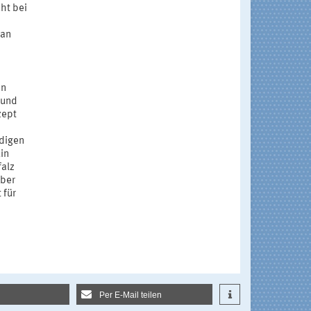
ht bei
 an
en
 und
zept
ndigen
in
falz
über
 für
Per E-Mail teilen