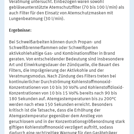
Veratmung untersucht. Einbezogen waren sowohl
gebläseunterstützte Atemschutzfilter (70 bis 100 l/min) als
auch Filter für den Einsatz von Atemschutzmasken mit
Lungenbeatmung (30 l/min).
Ergebnisse:
Bei Schweißarbeiten können durch Propan- und
Schweißbrennerflammen oder Schweißperlen
aktivkohlehaltige Gas- und Kombinationsfilter in Brand
geraten. Von entscheidender Bedeutung sind insbesondere
Art und Einwirkungsdauer der Zündquelle, die Bauart des
Filters, die Imprägnierung der Aktivkohle und der
Veratmungsmodus. Nach Zündung des Filters treten bei
kontinuierlicher Durchströmung Kohlenstoffmonoxid-
Konzentrationen von 10 bis 30 Vol% und Kohlenstoffdioxid-
Konzentrationen von 10 bis 15 Vol% bereits nach 90 bis
180 Sekunden auf. Atemgastemperaturen bis zu 200°C
werden nach etwa 150 Sekunden erreicht. Besonders
kritisch ist die Tatsache, dass die Erhöhung der
Atemgastemperatur gegenüber dem Anstieg von
geruchlosem und in der Konzentrationsgrößenordnung stark
giftigen Kohlenstoffmonoxid verzögert auftritt, sodass
dadurch eine rechtzeitige Warnung für den Geräteträger