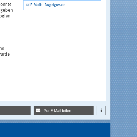
konnte
E-Mail: ifa@dguv.de
gegeben
ogien
ine
wurde
Per E-Mail teilen