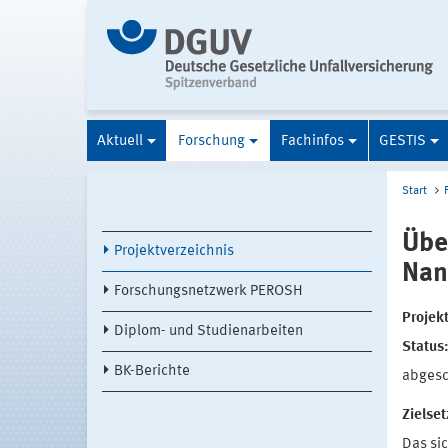
Aktuell
Forschung
Fachinfos
GESTIS
Start
Übe
Projektverzeichnis
Nan
Forschungsnetzwerk PEROSH
Projek
Diplom- und Studienarbeiten
Status
BK-Berichte
abges
Zielse
Das si