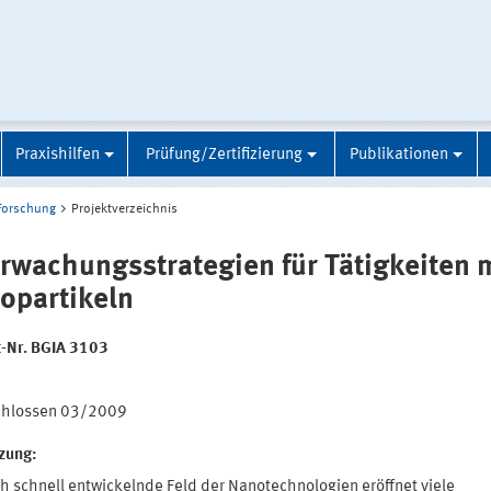
Praxishilfen
Prüfung/Zertifizierung
Publikationen
Forschung
Projektverzeichnis
rwachungsstrategien für Tätigkeiten 
opartikeln
t-Nr. BGIA 3103
:
chlossen 03/2009
tzung:
ch schnell entwickelnde Feld der Nanotechnologien eröffnet viele