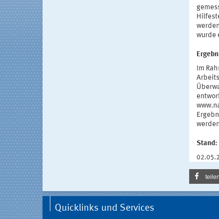
gemess
Hilfest
werden
wurde e
Ergebn
Im Rah
Arbeit
Überwa
entwor
www.na
Ergebn
werden
Stand:
02.05.
teile
Quicklinks und Services