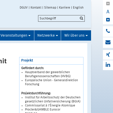
DGUV
Kontakt
Sitemap
Karriere
English
A
Veranstaltungen
Netzwerke
Wir über uns
mit
Projekt
Gefördert durch:
Hauptverband der gewerblichen
Berufsgenossenschaften (HVBG)
Europäische Union - Generaldirektion
Forschung
Projektdurchführung:
Institut für Arbeitsschutz der Deutschen
gesetzlichen Unfallversicherung (BGIA)
Commissariat à l'Énergie Atomique
Procter&GAMBLE Eurocor