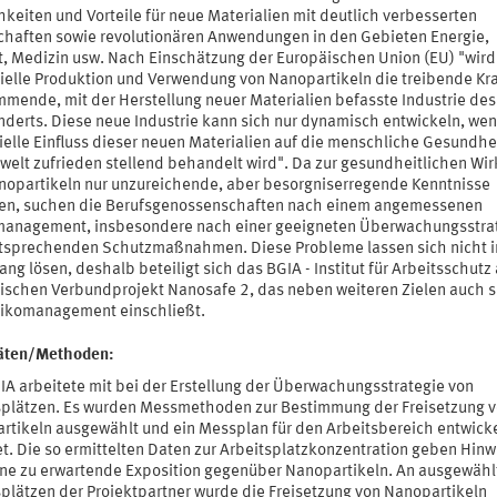
keiten und Vorteile für neue Materialien mit deutlich verbesserten
chaften sowie revolutionären Anwendungen in den Gebieten Energie,
, Medizin usw. Nach Einschätzung der Europäischen Union (EU) "wird
rielle Produktion und Verwendung von Nanopartikeln die treibende Kra
mmende, mit der Herstellung neuer Materialien befasste Industrie des
nderts. Diese neue Industrie kann sich nur dynamisch entwickeln, wen
ielle Einfluss dieser neuen Materialien auf die menschliche Gesundhe
welt zufrieden stellend behandelt wird". Da zur gesundheitlichen Wi
nopartikeln nur unzureichende, aber besorgniserregende Kenntnisse
gen, suchen die Berufsgenossenschaften nach einem angemessenen
management, insbesondere nach einer geeigneten Überwachungsstra
tsprechenden Schutzmaßnahmen. Diese Probleme lassen sich nicht 
ang lösen, deshalb beteiligt sich das BGIA - Institut für Arbeitsschutz
ischen Verbundprojekt Nanosafe 2, das neben weiteren Zielen auch s
sikomanagement einschließt.
täten/Methoden:
IA arbeitete mit bei der Erstellung der Überwachungsstrategie von
splätzen. Es wurden Messmethoden zur Bestimmung der Freisetzung 
rtikeln ausgewählt und ein Messplan für den Arbeitsbereich entwick
et. Die so ermittelten Daten zur Arbeitsplatzkonzentration geben Hinw
ine zu erwartende Exposition gegenüber Nanopartikeln. An ausgewähl
splätzen der Projektpartner wurde die Freisetzung von Nanopartikeln