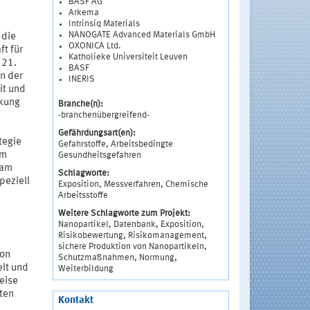
BASF AG
Arkema
Intrinsiq Materials
NANOGATE Advanced Materials GmbH
 die
OXONICA Ltd.
ft für
Katholieke Universiteit Leuven
 21.
BASF
n der
INERIS
it und
rkung
Branche(n):
-branchenübergreifend-
Gefährdungsart(en):
tegie
Gefahrstoffe, Arbeitsbedingte
im
Gesundheitsgefahren
 am
Schlagworte:
peziell
Exposition, Messverfahren, Chemische
Arbeitsstoffe
Weitere Schlagworte zum Projekt:
Nanopartikel, Datenbank, Exposition,
Risikobewertung, Risikomanagement,
sichere Produktion von Nanopartikeln,
von
Schutzmaßnahmen, Normung,
elt und
Weiterbildung
eise
ten
Kontakt