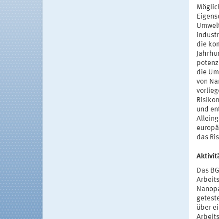
Möglich
Eigens
Umwelt
indust
die ko
Jahrhu
potenz
die Um
von Na
vorlie
Risiko
und en
Alleing
europä
das Ri
Aktivi
Das BG
Arbeit
Nanopa
getest
über e
Arbeit