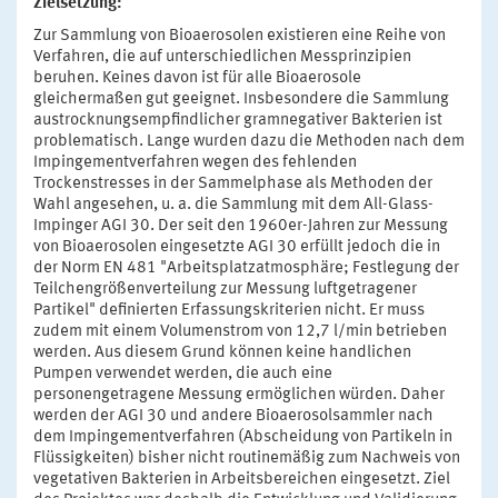
Zielsetzung:
Zur Sammlung von Bioaerosolen existieren eine Reihe von
Verfahren, die auf unterschiedlichen Messprinzipien
beruhen. Keines davon ist für alle Bioaerosole
gleichermaßen gut geeignet. Insbesondere die Sammlung
austrocknungsempfindlicher gramnegativer Bakterien ist
problematisch. Lange wurden dazu die Methoden nach dem
Impingementverfahren wegen des fehlenden
Trockenstresses in der Sammelphase als Methoden der
Wahl angesehen, u. a. die Sammlung mit dem All-Glass-
Impinger AGI 30. Der seit den 1960er-Jahren zur Messung
von Bioaerosolen eingesetzte AGI 30 erfüllt jedoch die in
der Norm EN 481 "Arbeitsplatzatmosphäre; Festlegung der
Teilchengrößenverteilung zur Messung luftgetragener
Partikel" definierten Erfassungskriterien nicht. Er muss
zudem mit einem Volumenstrom von 12,7 l/min betrieben
werden. Aus diesem Grund können keine handlichen
Pumpen verwendet werden, die auch eine
personengetragene Messung ermöglichen würden. Daher
werden der AGI 30 und andere Bioaerosolsammler nach
dem Impingementverfahren (Abscheidung von Partikeln in
Flüssigkeiten) bisher nicht routinemäßig zum Nachweis von
vegetativen Bakterien in Arbeitsbereichen eingesetzt. Ziel