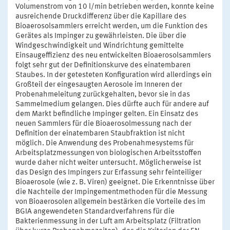
Volumenstrom von 10 l/min betrieben werden, konnte keine
ausreichende Druckdifferenz über die Kapillare des
Bioaerosolsammlers erreicht werden, um die Funktion des
Gerätes als Impinger zu gewährleisten. Die über die
Windgeschwindigkeit und Windrichtung gemittelte
Einsaugeffizienz des neu entwickelten Bioaerosolsammlers
folgt sehr gut der Definitionskurve des einatembaren
Staubes. In der getesteten Konfiguration wird allerdings ein
Großteil der eingesaugten Aerosole im Inneren der
Probenahmeleitung zurückgehalten, bevor sie in das
Sammelmedium gelangen. Dies dürfte auch für andere auf
dem Markt befindliche Impinger gelten. Ein Einsatz des
neuen Sammlers für die Bioaerosolmessung nach der
Definition der einatembaren Staubfraktion ist nicht
möglich. Die Anwendung des Probenahmesystems für
Arbeitsplatzmessungen von biologischen Arbeitsstoffen
wurde daher nicht weiter untersucht. Möglicherweise ist
das Design des Impingers zur Erfassung sehr feinteiliger
Bioaerosole (wie z. B. Viren) geeignet. Die Erkenntnisse über
die Nachteile der Impingementmethoden für die Messung
von Bioaerosolen allgemein bestärken die Vorteile des im
BGIA angewendeten Standardverfahrens für die
Bakterienmessung in der Luft am Arbeitsplatz (Filtration