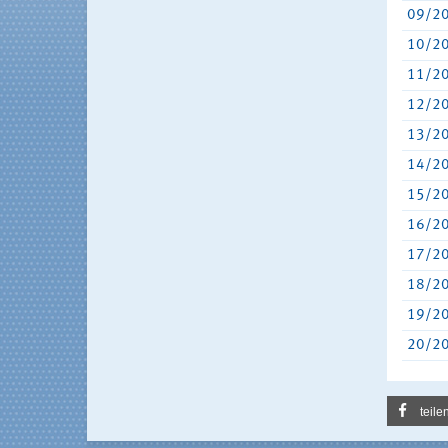
09/2
10/2
11/2
12/2
13/2
14/2
15/2
16/2
17/2
18/2
19/2
20/2
teile