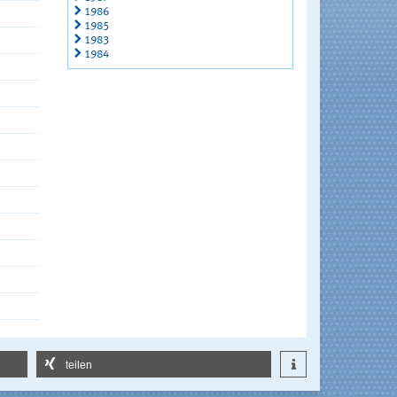
1986
1985
1983
1984
teilen