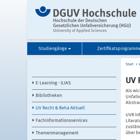
Studiengänge
Zertifikatsprogramm
Start
UV 
E-Learning - ILIAS
Als wic
Bibliotheken
Unfallv
Abstrac
UV Recht & Reha Aktuell
UVR inf
Fachinformationsservices
Litera
zustän
über b
Themenmanagement