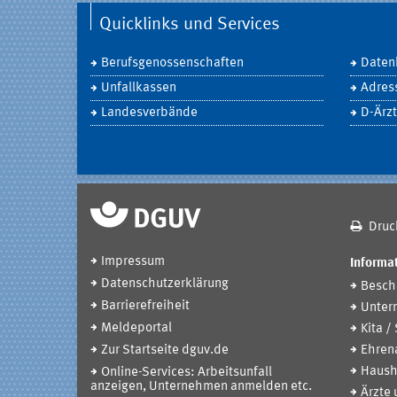
Quicklinks und Services
Berufsgenossenschaften
Daten
Unfallkassen
Adres
Landesverbände
D-Ärzt
Druc
Impressum
Informat
Datenschutzerklärung
Beschä
Barrierefreiheit
Unter
Meldeportal
Kita /
Zur Startseite dguv.de
Ehren
Haush
Online-Services: Arbeitsunfall
anzeigen, Unternehmen anmelden etc.
Ärzte