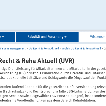
e
Fakultät und Forschung
Wissensm
Wissensmanagement
UV Recht & Reha Aktuell
Archiv UV Recht & Reha Aktuell
2
Recht & Reha Aktuell (UVR)
htige Dienstleistung für Mitarbeiterinnen und Mitarbeiter in der geset
ersicherung (UV) bringt die Publikation durch Literatur- und Urteilsan
ts, redaktionelle Leitsätze und Schlagworte die Dinge „auf den Punkt
ormiert laufend über die für die gesetzliche Unfallversicherung relev
tur (Fachaufsätze) und Rechtsprechung (alle BSG-Entscheidungen des
digen Senats sowie ausgewählte LSG-Entscheidungen), insbesondere
edeutsame Veröffentlichungen aus dem Bereich Rehabilitation.