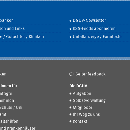
banken
DGUV-Newsletter
sen und Links
RSS-Feeds abonnieren
e / Gutachter / Kliniken
Unfallanzeige / Formtexte
ken
Seitenfeedback
ionen für
Die DGUV
ftigte
Aufgaben
nehmen
Selbstverwaltung
 Schule / Uni
Mitglieder
amt
Ihr Weg zu uns
altshilfen
Kontakt
 und Krankenhäuser