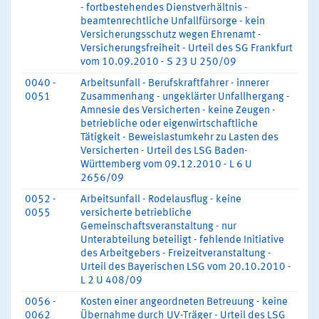
- fortbestehendes Dienstverhältnis -
beamtenrechtliche Unfallfürsorge - kein
Versicherungsschutz wegen Ehrenamt -
Versicherungsfreiheit - Urteil des SG Frankfurt
vom 10.09.2010 - S 23 U 250/09
0040 -
Arbeitsunfall - Berufskraftfahrer - innerer
0051
Zusammenhang - ungeklärter Unfallhergang -
Amnesie des Versicherten - keine Zeugen -
betriebliche oder eigenwirtschaftliche
Tätigkeit - Beweislastumkehr zu Lasten des
Versicherten - Urteil des LSG Baden-
Württemberg vom 09.12.2010 - L 6 U
2656/09
0052 -
Arbeitsunfall - Rodelausflug - keine
0055
versicherte betriebliche
Gemeinschaftsveranstaltung - nur
Unterabteilung beteiligt - fehlende Initiative
des Arbeitgebers - Freizeitveranstaltung -
Urteil des Bayerischen LSG vom 20.10.2010 -
L 2 U 408/09
0056 -
Kosten einer angeordneten Betreuung - keine
0062
Übernahme durch UV-Träger - Urteil des LSG