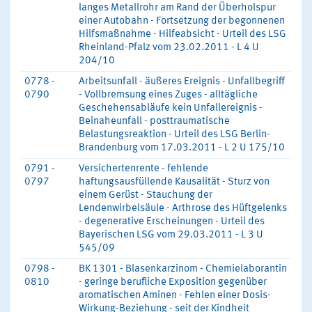
langes Metallrohr am Rand der Überholspur
einer Autobahn - Fortsetzung der begonnenen
Hilfsmaßnahme - Hilfeabsicht - Urteil des LSG
Rheinland-Pfalz vom 23.02.2011 - L 4 U
204/10
0778 -
Arbeitsunfall - äußeres Ereignis - Unfallbegriff
0790
- Vollbremsung eines Zuges - alltägliche
Geschehensabläufe kein Unfallereignis -
Beinaheunfall - posttraumatische
Belastungsreaktion - Urteil des LSG Berlin-
Brandenburg vom 17.03.2011 - L 2 U 175/10
0791 -
Versichertenrente - fehlende
0797
haftungsausfüllende Kausalität - Sturz von
einem Gerüst - Stauchung der
Lendenwirbelsäule - Arthrose des Hüftgelenks
- degenerative Erscheinungen - Urteil des
Bayerischen LSG vom 29.03.2011 - L 3 U
545/09
0798 -
BK 1301 - Blasenkarzinom - Chemielaborantin
0810
- geringe berufliche Exposition gegenüber
aromatischen Aminen - Fehlen einer Dosis-
Wirkung-Beziehung - seit der Kindheit