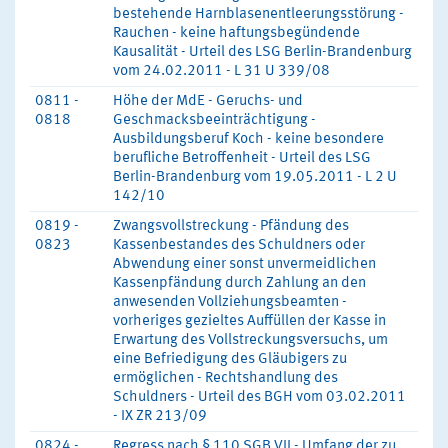
bestehende Harnblasenentleerungsstörung -
Rauchen - keine haftungsbegündende
Kausalität - Urteil des LSG Berlin-Brandenburg
vom 24.02.2011 - L 31 U 339/08
0811 -
Höhe der MdE - Geruchs- und
0818
Geschmacksbeeinträchtigung -
Ausbildungsberuf Koch - keine besondere
berufliche Betroffenheit - Urteil des LSG
Berlin-Brandenburg vom 19.05.2011 - L 2 U
142/10
0819 -
Zwangsvollstreckung - Pfändung des
0823
Kassenbestandes des Schuldners oder
Abwendung einer sonst unvermeidlichen
Kassenpfändung durch Zahlung an den
anwesenden Vollziehungsbeamten -
vorheriges gezieltes Auffüllen der Kasse in
Erwartung des Vollstreckungsversuchs, um
eine Befriedigung des Gläubigers zu
ermöglichen - Rechtshandlung des
Schuldners - Urteil des BGH vom 03.02.2011
- IX ZR 213/09
0824 -
Regress nach § 110 SGB VII - Umfang der zu