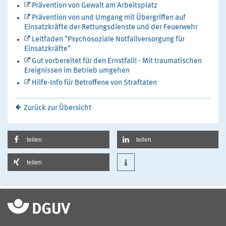
Prävention von Gewalt am Arbeitsplatz
Prävention von und Umgang mit Übergriffen auf
Einsatzkräfte der Rettungsdienste und der Feuerwehr
Leitfaden "Psychosoziale Notfallversorgung für
Einsatzkräfte"
Gut vorbereitet für den Ernstfall! - Mit traumatischen
Ereignissen im Betrieb umgehen
Hilfe-Info für Betroffene von Straftaten
Zurück zur Übersicht
teilen
teilen
teilen