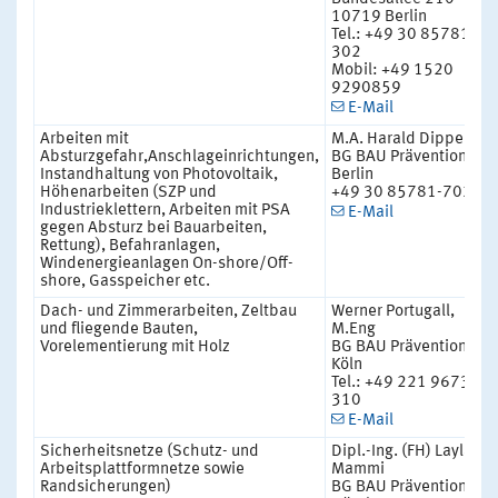
10719 Berlin
Tel.: +49 30 85781-
302
Mobil: +49 1520
9290859
E-Mail
Arbeiten mit
M.A. Harald Dippe
Absturzgefahr,Anschlageinrichtungen,
BG BAU Prävention
Instandhaltung von Photovoltaik,
Berlin
Höhenarbeiten (SZP und
+49 30 85781-702
Industrieklettern, Arbeiten mit PSA
E-Mail
gegen Absturz bei Bauarbeiten,
Rettung), Befahranlagen,
Windenergieanlagen On-shore/Off-
shore, Gasspeicher etc.
Dach- und Zimmerarbeiten, Zeltbau
Werner Portugall,
und fliegende Bauten,
M.Eng
Vorelementierung mit Holz
BG BAU Prävention
Köln
Tel.: +49 221 9673-
310
E-Mail
Sicherheitsnetze (Schutz- und
Dipl.-Ing. (FH) Layla
Arbeitsplattformnetze sowie
Mammi
Randsicherungen)
BG BAU Prävention