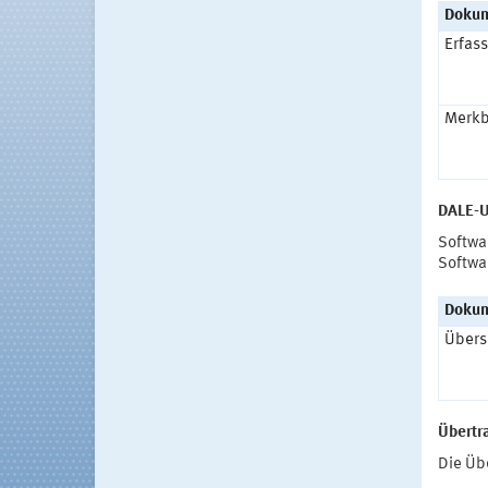
Doku
Erfas
Merkbl
DALE-U
Softwa
Softwa
Doku
Übers
Übertr
Die Üb