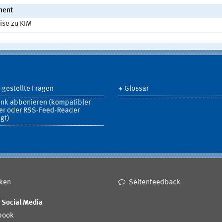
ment
ise zu KIM
 gestellte Fragen
Glossar
ink abbonieren (kompatibler
er oder RSS-Feed-Reader
gt)
ken
Seitenfeedback
 Social Media
book