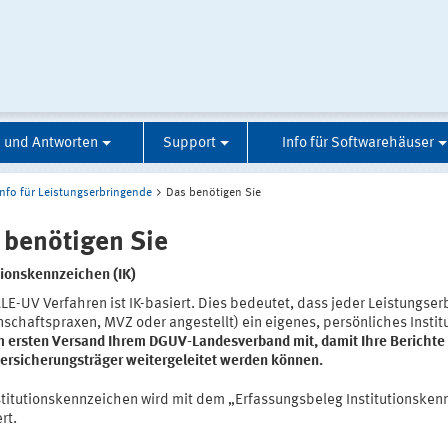
 und Antworten
Support
Info für Softwarehäuser
Info für Leistungserbringende
Das benötigen Sie
 benötigen Sie
tionskennzeichen (IK)
LE-UV Verfahren ist IK-basiert. Dies bedeutet, dass jeder Leistungse
schaftspraxen, MVZ oder angestellt) ein eigenes, persönliches Insti
m ersten Versand Ihrem DGUV-Landesverband mit, damit Ihre Berichte k
versicherungsträger weitergeleitet werden können.
stitutionskennzeichen wird mit dem „Erfassungsbeleg Institutionskenn
rt.