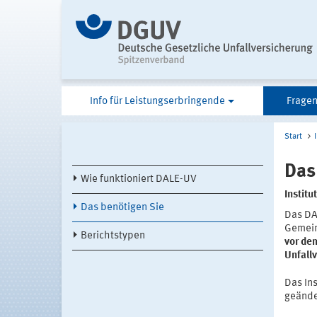
Info für Leistungserbringende
Fragen
Start
Das
Wie funktioniert DALE-UV
Institu
Das benötigen Sie
Das DA
Gemein
Berichtstypen
vor de
Unfall
Das In
geände