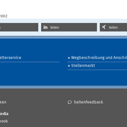
2002
n
teilen
teilen
tterservice
Wegbeschreibung und Anschri
Stellenmarkt
ken
Seitenfeedback
Media
book