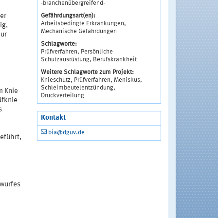
-branchenübergreifend-
Gefährdungsart(en):
er
Arbeitsbedingte Erkrankungen,
ig,
Mechanische Gefährdungen
zur
Schlagworte:
Prüfverfahren, Persönliche
Schutzausrüstung, Berufskrankheit
Weitere Schlagworte zum Projekt:
Knieschutz, Prüfverfahren, Meniskus,
Schleimbeutelentzündung,
m Knie
Druckverteilung
üfknie
s
Kontakt
bia@dguv.de
eführt,
twurfes