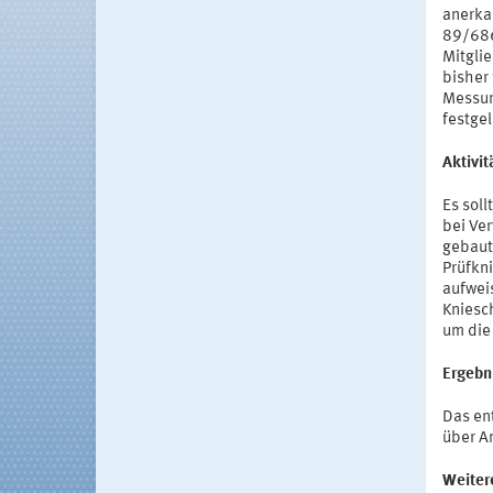
anerka
89/686
Mitgli
bisher
Messun
festge
Aktivi
Es sol
bei Ve
gebaut
Prüfkn
aufwei
Kniesc
um die
Ergebn
Das en
über A
Weiter