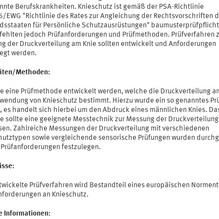
nnte Berufskrankheiten. Knieschutz ist gemäß der PSA-Richtlinie
/EWG "Richtlinie des Rates zur Angleichung der Rechtsvorschriften d
edsstaaten für Persönliche Schutzausrüstungen" baumusterprüfpflicht
 fehlten jedoch Prüfanforderungen und Prüfmethoden. Prüfverfahren 
g der Druckverteilung am Knie sollten entwickelt und Anforderungen
legt werden.
täten/Methoden:
lte eine Prüfmethode entwickelt werden, welche die Druckverteilung a
rwendung von Knieschutz bestimmt. Hierzu wurde ein so genanntes Pr
, es handelt sich hierbei um den Abdruck eines männlichen Knies. Da
ie sollte eine geeignete Messtechnik zur Messung der Druckverteilung
sen. Zahlreiche Messungen der Druckverteilung mit verschiedenen
hutztypen sowie vergleichende sensorische Prüfungen wurden durchg
 Prüfanforderungen festzulegen.
isse:
twickelte Prüfverfahren wird Bestandteil eines europäischen Normen
nforderungen an Knieschutz.
e Informationen: