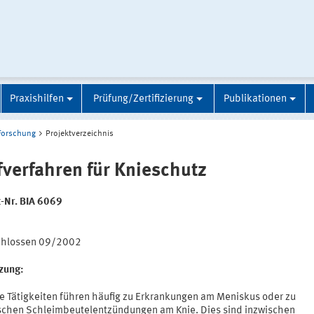
Praxishilfen
Prüfung/Zertifizierung
Publikationen
Forschung
Projektverzeichnis
fverfahren für Knieschutz
t-Nr. BIA 6069
:
chlossen 09/2002
tzung:
e Tätigkeiten führen häufig zu Erkrankungen am Meniskus oder zu
schen Schleimbeutelentzündungen am Knie. Dies sind inzwischen