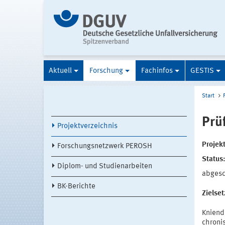
Aktuell
Forschung
Fachinfos
GESTIS
Start
Prü
Projektverzeichnis
Projek
Forschungsnetzwerk PEROSH
Status
Diplom- und Studienarbeiten
abges
BK-Berichte
Zielse
Kniend
chroni