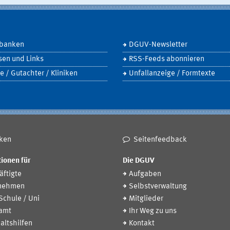
banken
DGUV-Newsletter
sen und Links
RSS-Feeds abonnieren
e / Gutachter / Kliniken
Unfallanzeige / Formtexte
ken
Seitenfeedback
ionen für
Die DGUV
ftigte
Aufgaben
nehmen
Selbstverwaltung
 Schule / Uni
Mitglieder
amt
Ihr Weg zu uns
altshilfen
Kontakt