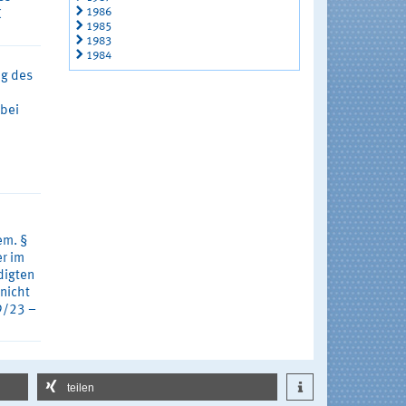
1986
K
1985
1983
1984
ng des
 bei
em. §
r im
digten
 nicht
9/23 –
teilen