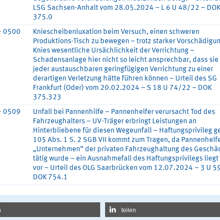
LSG Sachsen-Anhalt vom 28.05.2024 – L 6 U 48/22 – DO
375.0
- 0500
Kniescheibenluxation beim Versuch, einen schweren
Produktions-Tisch zu bewegen – trotz starker Vorschädigu
Knies wesentliche Ursächlichkeit der Verrichtung –
Schadensanlage hier nicht so leicht ansprechbar, dass sie
jeder austauschbaren geringfügigen Verrichtung zu einer
derartigen Verletzung hätte führen können – Urteil des SG
Frankfurt (Oder) vom 20.02.2024 – S 18 U 74/22 – DOK
375.323
- 0509
Unfall bei Pannenhilfe – Pannenhelfer verursacht Tod des
Fahrzeughalters – UV-Träger erbringt Leistungen an
Hinterbliebene für diesen Wegeunfall – Haftungsprivileg g
105 Abs. 1 S. 2 SGB VII kommt zum Tragen, da Pannenhelfe
„Unternehmen“ der privaten Fahrzeughaltung des Geschä
tätig wurde – ein Ausnahmefall des Haftungsprivilegs liegt
vor – Urteil des OLG Saarbrücken vom 12.07.2024 – 3 U 5
DOK 754.1
n
teilen