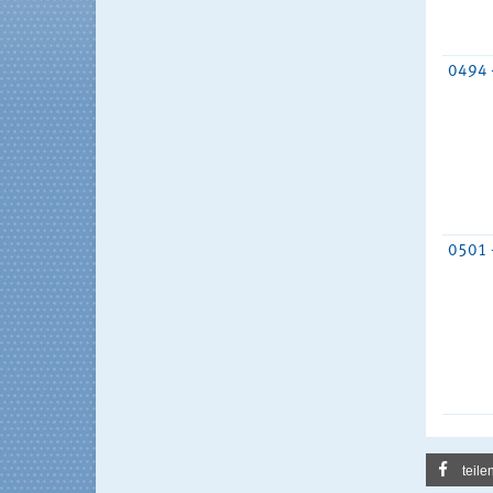
0494 
0501 
teile