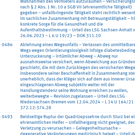
Maßnahmen des Vermieters aufzuräumen – Versicherungs
nach § 2 Abs. 1 Nr. 10 a SGB VII (ehrenamtliche Tätigkeit)
gegeben – unfallbringende Tätigkeit steht rechtlich wesent
im sachlichen Zusammenhang mit Betreuungstätigkeit – hi
konkrete Sorge für die Gesundheit und die
Aufenthaltsbestimmung – Urteil des LSG Sachsen-Anhalt 
26.06.2023 – L 6 U 19/23 – DOK 311.10
- 0486
Ablehnung eines Wegeunfalls – Verlassen des unmittelbar
Wegs wegen Orientierungslosigkeit infolge diabetesbeding
Unterzuckerung – irrtümlicher Abweg – Abweg nur
ausnahmsweise versichert, wenn Abweichung aus Gründen
geschieht, die mit dem Zurücklegen des versicherten Wege
insbesondere seiner Beschaffenheit in Zusammenhang ste
unerheblich, dass der Kläger sich auf dem aus innerer Urs
eingeschlagenen Abweg subjektiv weiter mit der
Handlungstendenz seine Wohnung erreichen zu wollen,
weiterbewegte – Revision zugelassen – Urteil des LSG
Niedersachsen-Bremen vom 12.04.2024 – L 14 U 164/21
372.12:374.28
- 0493
Beidseitige Ruptur der Quadrizepssehne durch Sturz bei e
ehrenamtlichen Helfer – Unfallhergang nicht geeignet, der
Verletzung zu verursachen – Gelegenheitsursache –
degenerative Veränderungen medizinisch belegt – Urteil d