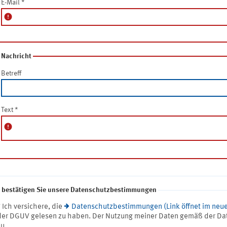
E-Mail
*
error
Nachricht
Betreff
Text
*
error
e bestätigen Sie unsere Datenschutzbestimmungen
* Ich versichere, die
Datenschutzbestimmungen (Link öffnet im neue
der DGUV gelesen zu haben. Der Nutzung meiner Daten gemäß der Da
zu.