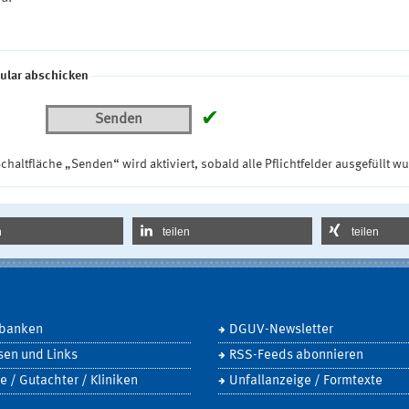
ular abschicken
✔
Senden
chaltfläche „Senden“ wird aktiviert, sobald alle Pflichtfelder ausgefüllt w
n
teilen
teilen
banken
DGUV-Newsletter
sen und Links
RSS-Feeds abonnieren
e / Gutachter / Kliniken
Unfallanzeige / Formtexte