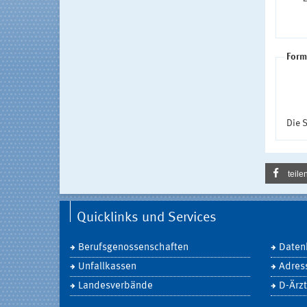
Form
Die S
teile
Quicklinks und Services
Berufsgenossenschaften
Daten
Unfallkassen
Adres
Landesverbände
D-Ärzt