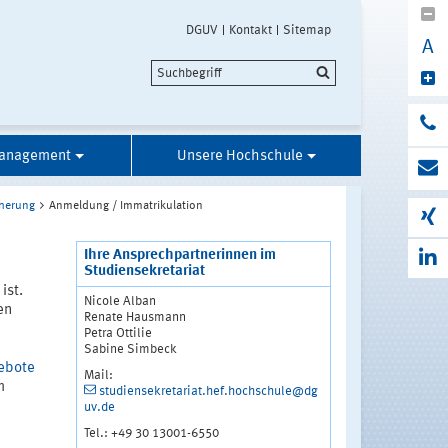
DGUV
Kontakt
Sitemap
A
anagement
Unsere Hochschule
cherung
Anmeldung / Immatrikulation
Ihre Ansprechpartnerinnen im
Studiensekretariat
ist.
Nicole Alban
en
Renate Hausmann
Petra Ottilie
Sabine Simbeck
gebote
Mail:
m
studiensekretariat.hef.hochschule@dg
uv.de
Tel.: +49 30 13001-6550