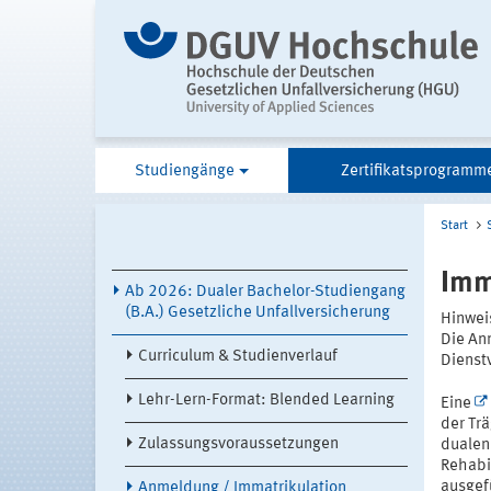
Studiengänge
Zertifikatsprogramm
Start
Imm
Ab 2026: Dualer Bachelor-Studiengang
(B.A.) Gesetzliche Unfallversicherung
Hinweis
Die An
Curriculum & Studienverlauf
Dienstv
Lehr-Lern-Format: Blended Learning
Eine
der Trä
Zulassungsvoraussetzungen
dualen
Rehabil
ausgef
Anmeldung / Immatrikulation