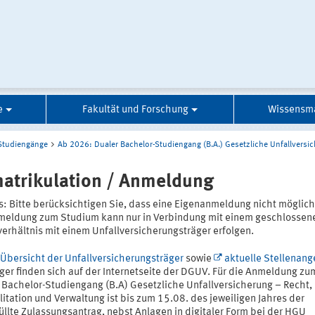
e
Fakultät und Forschung
Wissensm
Studiengänge
Ab 2026: Dualer Bachelor-Studiengang (B.A.) Gesetzliche Unfallversi
atrikulation / Anmeldung
: Bitte berücksichtigen Sie, dass eine Eigenanmeldung nicht möglich 
meldung zum Studium kann nur in Verbindung mit einem geschlossen
erhältnis mit einem Unfallversicherungsträger erfolgen.
Übersicht der Unfallversicherungsträger
sowie
aktuelle Stellenan
ger finden sich auf der Internetseite der DGUV. Für die Anmeldung zu
 Bachelor-Studiengang (B.A) Gesetzliche Unfallversicherung – Recht,
itation und Verwaltung ist bis zum 15.08. des jeweiligen Jahres der
üllte Zulassungsantrag, nebst Anlagen in digitaler Form bei der HGU