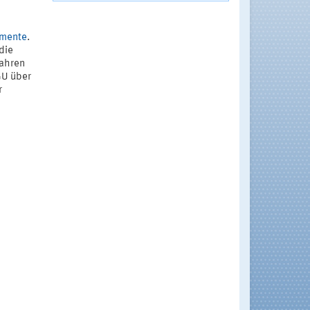
mente
.
die
fahren
GU über
r