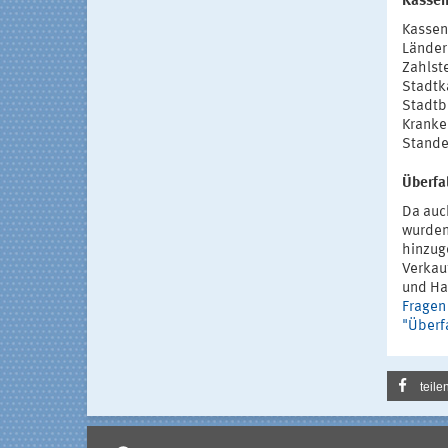
Kassen
Kassen
Länder
Zahlst
Stadtk
Stadtb
Kranke
Stande
Überfal
Da auc
wurden
hinzug
Verkau
und Ha
Fragen
"Überfa
teile