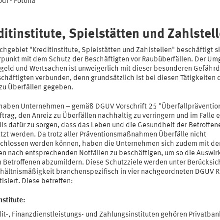
i - Fotolia
ditinstitute, Spielstätten und Zahlstel
hgebiet "Kreditinstitute, Spielstätten und Zahlstellen" beschäftigt s
punkt mit dem Schutz der Beschäftigten vor Raubüberfällen. Der U
rgeld und Wertsachen ist unweigerlich mit dieser besonderen Gefährd
chäftigten verbunden, denn grundsätzlich ist bei diesen Tätigkeiten 
 zu Überfällen gegeben.
haben Unternehmen – gemäß DGUV Vorschrift 25 "Überfallpräventio
trag, den Anreiz zu Überfällen nachhaltig zu verringern und im Falle 
lls dafür zu sorgen, dass das Leben und die Gesundheit der Betroffen
tzt werden. Da trotz aller Präventionsmaßnahmen Überfälle nicht
chlossen werden können, haben die Unternehmen sich zudem mit de
en nach entsprechenden Notfällen zu beschäftigen, um so die Auswi
n Betroffenen abzumildern. Diese Schutzziele werden unter Berücksic
rhältnismäßigkeit branchenspezifisch in vier nachgeordneten DGUV 
isiert. Diese betreffen:
nstitute:
dit-, Finanzdienstleistungs- und Zahlungsinstituten gehören Privatban