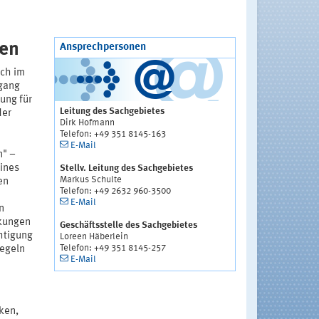
len
Ansprechpersonen
ich im
mgang
ung für
Leitung des Sachgebietes
der
Dirk Hofmann
Telefon: +49 351 8145-163
E-Mail
n" –
eines
Stellv. Leitung des Sachgebietes
Markus Schulte
en
Telefon: +49 2632 960-3500
E-Mail
n
rkungen
Geschäftsstelle des Sachgebietes
htigung
Loreen Häberlein
Telefon: +49 351 8145-257
Regeln
E-Mail
ken,