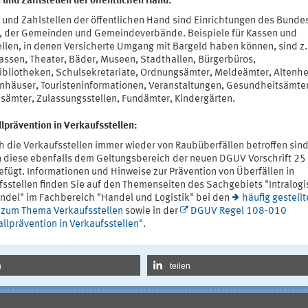
 und Zahlstellen der öffentlichen Hand:
 und Zahlstellen der öffentlichen Hand sind Einrichtungen des Bundes
, der Gemeinden und Gemeindeverbände. Beispiele für Kassen und
ellen, in denen Versicherte Umgang mit Bargeld haben können, sind z.
assen, Theater, Bäder, Museen, Stadthallen, Bürgerbüros,
ibliotheken, Schulsekretariate, Ordnungsämter, Meldeämter, Altenh
nhäuser, Touristeninformationen, Veranstaltungen, Gesundheitsämter
sämter, Zulassungsstellen, Fundämter, Kindergärten.
lprävention in Verkaufsstellen:
h die Verkaufsstellen immer wieder von Raubüberfällen betroffen sind
 diese ebenfalls dem Geltungsbereich der neuen DGUV Vorschrift 25
efügt. Informationen und Hinweise zur Prävention von Überfällen in
fsstellen finden Sie auf den Themenseiten des Sachgebiets "Intralogi
ndel" im Fachbereich "Handel und Logistik" bei den
häufig gestell
 zum Thema Verkaufsstellen
sowie in der
DGUV Regel 108-010
llprävention in Verkaufsstellen"
.
n
teilen