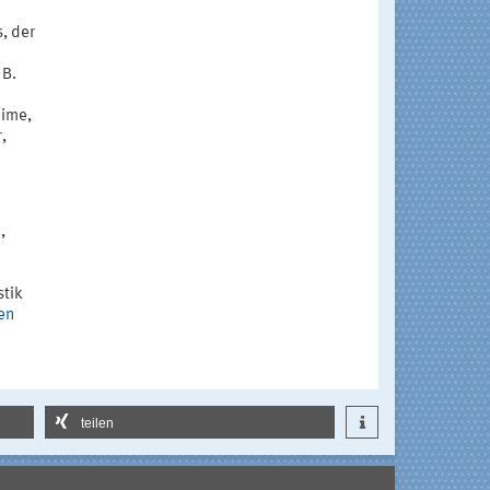
, der
 B.
eime,
,
,
stik
ten
teilen