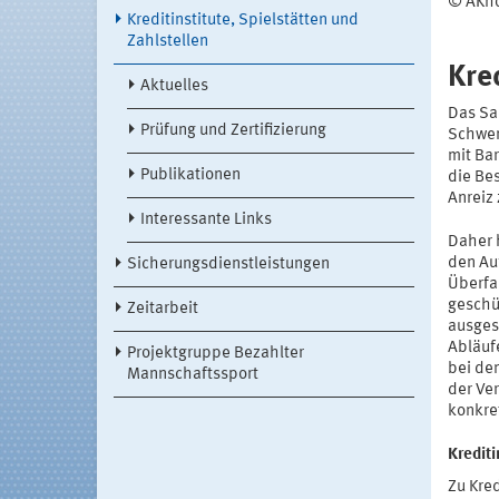
© AKhod
Kreditinstitute, Spielstätten und
Zahlstellen
Kre
Aktuelles
Das Sac
Prüfung und Zertifizierung
Schwer
mit Ba
Publikationen
die Bes
Anreiz
Interessante Links
Daher 
den Auf
Sicherungsdienstleistungen
Überfa
geschü
Zeitarbeit
ausges
Abläuf
Projektgruppe Bezahlter
bei de
Mannschaftssport
der Ve
konkret
Krediti
Zu Kre