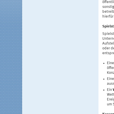
öffent
sonsti
betrei
hierfür
Spielst
Spiels
Untern
Aufste
oder d
entspr
Ein
öffe
Konz
Ein
auss
Ein
Wet
Erei
um S