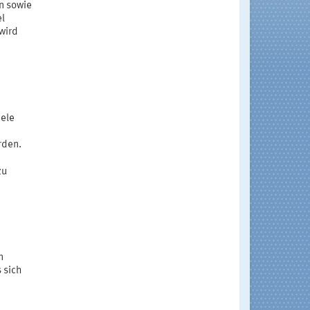
n sowie
el
wird
iele
rden.
zu
m
n
 sich