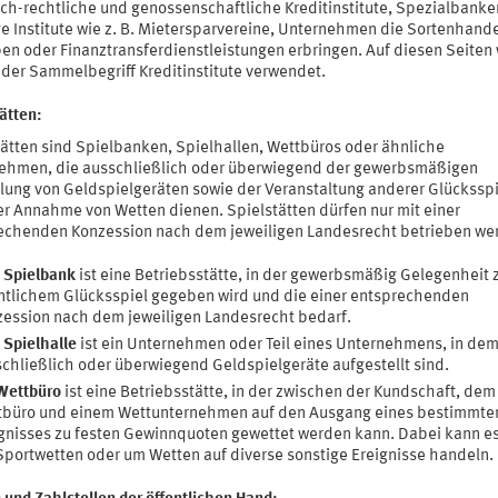
lich-rechtliche und genossenschaftliche Kreditinstitute, Spezialbanke
ge Institute wie z. B. Mietersparvereine, Unternehmen die Sortenhand
ben oder Finanztransferdienstleistungen erbringen. Auf diesen Seiten 
 der Sammelbegriff Kreditinstitute verwendet.
ätten:
tätten sind Spielbanken, Spielhallen, Wettbüros oder ähnliche
ehmen, die ausschließlich oder überwiegend der gewerbsmäßigen
llung von Geldspielgeräten sowie der Veranstaltung anderer Glückssp
er Annahme von Wetten dienen. Spielstätten dürfen nur mit einer
echenden Konzession nach dem jeweiligen Landesrecht betrieben we
e
Spielbank
ist eine Betriebsstätte, in der gewerbsmäßig Gelegenheit 
ntlichem Glücksspiel gegeben wird und die einer entsprechenden
ession nach dem jeweiligen Landesrecht bedarf.
e
Spielhalle
ist ein Unternehmen oder Teil eines Unternehmens, in de
chließlich oder überwiegend Geldspielgeräte aufgestellt sind.
Wettbüro
ist eine Betriebsstätte, in der zwischen der Kundschaft, dem
tbüro und einem Wettunternehmen auf den Ausgang eines bestimmte
gnisses zu festen Gewinnquoten gewettet werden kann. Dabei kann es
portwetten oder um Wetten auf diverse sonstige Ereignisse handeln.