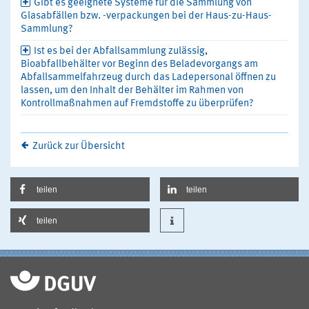
Gibt es geeignete Systeme für die Sammlung von
Glasabfällen bzw. -verpackungen bei der Haus-zu-Haus-
Sammlung?
Ist es bei der Abfallsammlung zulässig,
Bioabfallbehälter vor Beginn des Beladevorgangs am
Abfallsammelfahrzeug durch das Ladepersonal öffnen zu
lassen, um den Inhalt der Behälter im Rahmen von
Kontrollmaßnahmen auf Fremdstoffe zu überprüfen?
Zurück zur Übersicht
teilen
teilen
teilen