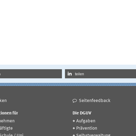
n
teilen
ken
Seitenfeedback
ionen für
Die DGUV
nehmen
Aufgaben
ftigte
Prävention
 Schule / Uni
Selbstverwaltung