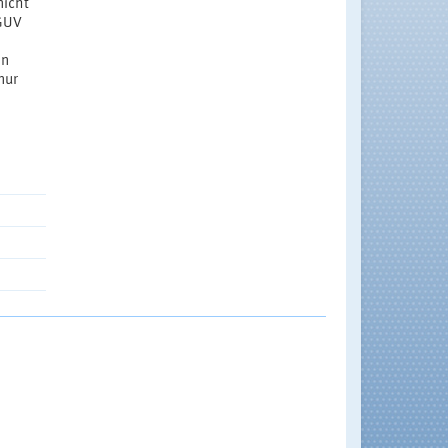
nicht
DGUV
en
nur