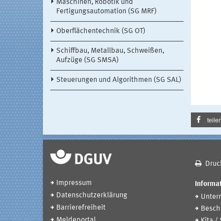
Maschinen, Robotik und
Fertigungsautomation (SG MRF)
Oberflächentechnik (SG OT)
Schiffbau, Metallbau, Schweißen,
Aufzüge (SG SMSA)
Steuerungen und Algorithmen (SG SAL)
teile
Druc
Impressum
Informat
Datenschutzerklärung
Unter
Barrierefreiheit
Beschä
Meldeportal
Kita /