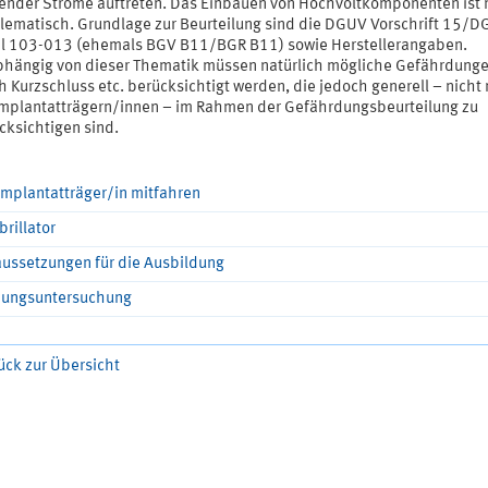
ßender Ströme auftreten. Das Einbauen von Hochvoltkomponenten ist 
lematisch. Grundlage zur Beurteilung sind die DGUV Vorschrift 15/
l 103-013 (ehemals BGV B11/BGR B11) sowie Herstellerangaben.
hängig von dieser Thematik müssen natürlich mögliche Gefährdung
h Kurzschluss etc. berücksichtigt werden, die jedoch generell – nicht 
Implantatträgern/innen – im Rahmen der Gefährdungsbeurteilung zu
cksichtigen sind.
Implantatträger/in mitfahren
brillator
aussetzungen für die Ausbildung
nungsuntersuchung
ück zur Übersicht