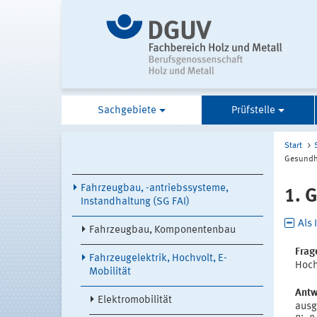
Sachgebiete
Prüfstelle
Start
Gesundhe
Fahrzeugbau, -antriebssysteme,
1. 
Instandhaltung (SG FAI)
Als 
Fahrzeugbau, Komponentenbau
Frag
Fahrzeugelektrik, Hochvolt, E-
Hoch
Mobilität
Antw
Elektromobilität
ausg