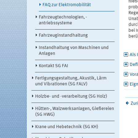
flie
FAQ zur Elektromobilität
prob
Rege
Fahrzeugtechnologien, -
Unab
antriebssysteme
durc
bei 
Fahrzeuginstandhaltung
berü
Instandhaltung von Maschinen und
Anlagen
Als 
Defi
Kontakt SG FAI
Vor
Fertigungsgestaltung, Akustik, Lärm
und Vibrationen (SG FALV)
Eig
Holzbe- und -verarbeitung (SG Holz)
Zur
Hütten-, Walzwerksanlagen, Gießereien
(SG HWG)
Krane und Hebetechnik (SG KH)