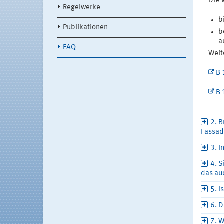
Die 
Regelwerke
b
Publikationen
b
a
FAQ
Weit
B 
B 
2. B
Fassad
3. I
4. S
das au
5. I
6. 
7. W