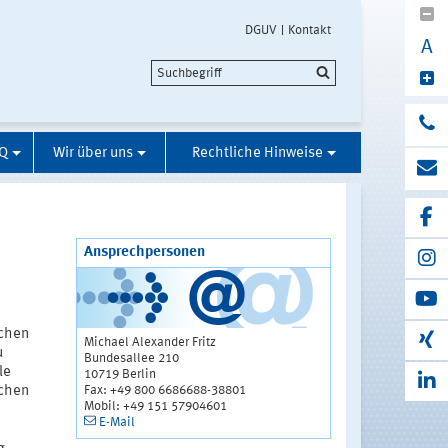
DGUV
Kontakt
A
Q
Wir über uns
Rechtliche Hinweise
Ansprechpersonen
schen
Michael Alexander Fritz
u
Bundesallee 210
le
10719 Berlin
Fax: +49 800 6686688-38801
ichen
Mobil: +49 151 57904601
E-Mail