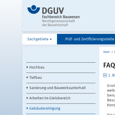
Sachgebiete
Prüf- und Zertifizierungsstelle
Start
FAQ
Hochbau
1. B
Tiefbau
Grun
Sanierung und Bauwerksunterhalt
weib
benu
Arbeiten im Gleisbereich
Besc
Kons
Gebäudereinigung