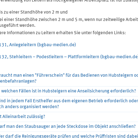
Verwendung von Leitern als hochgelegener Arbeitsplatz ist nur zulässi
is zu einer Standhöhe von 2 m und
ei einer Standhöhe zwischen 2 m und 5 m, wenn nur zeitweilige Arbei
usgeführt werden.
ere Informationen zu Leitern erhalten Sie unter folgenden Links:
131, Anlegeleitern (bgbau-medien.de)
132, Stehleitern – Podestleitern – Plattformleitern (bgbau-medien.de
raucht man einen "Führerschein" für das Bedienen von Hubsteigern o
enbefahranlagen?
n welchen Fällen ist in Hubsteigern eine Anseilsicherung erforderlich?
ind in jedem Fall Ersthelfer aus dem eigenen Betrieb erforderlich ode
ch anders organisiert werden?
st Alleinarbeit zulässig?
Darf man den Staubsauger an jede Steckdose im Objekt anschließen?
er darf die Reinigungsgeräte prüfen und welche Prüffristen sind dabe