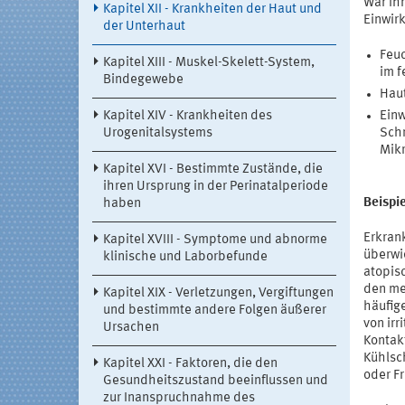
War Ihr
Kapitel XII - Krankheiten der Haut und
Einwir
der Unterhaut
Feuc
Kapitel XIII - Muskel-Skelett-System,
im f
Bindegewebe
Haut
Kapitel XIV - Krankheiten des
Einw
Urogenitalsystems
Schn
Mikr
Kapitel XVI - Bestimmte Zustände, die
ihren Ursprung in der Perinatalperiode
Beispie
haben
Erkran
Kapitel XVIII - Symptome und abnorme
überwie
klinische und Laborbefunde
atopis
den mei
Kapitel XIX - Verletzungen, Vergiftungen
häufige
und bestimmte andere Folgen äußerer
von irr
Ursachen
Kontak
Kühlsc
Kapitel XXI - Faktoren, die den
oder F
Gesundheitszustand beeinflussen und
zur Inanspruchnahme des