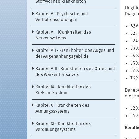
Stoffwechselkrankheiten
Liegt b
Kapitel V - Psychische und
Diagno
Verhaltensstörungen
B36.
Kapitel VI - Krankheiten des
L23 
Nervensystems
L24 
L30.
Kapitel VII - Krankheiten des Auges und
L50.
der Augenanhangsgebilde
L50.
Kapitel VIII - Krankheiten des Ohres und
L70.
des Warzenfortsatzes
T69.
Kapitel IX - Krankheiten des
Danebe
Kreislaufsystems
diese 
Kapitel X - Krankheiten des
L20.
Atmungssystems
L40 
Kapitel XI - Krankheiten des
Berufl
Verdauungssystems