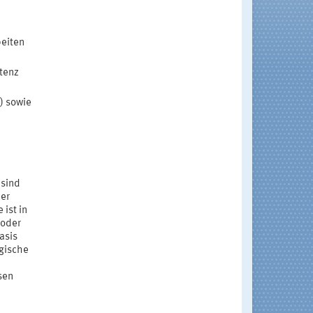
beiten
otenz
) sowie
 sind
ner
ist in
 oder
asis
rgische
sen