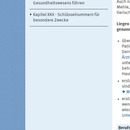
Auch na
Gesundheitswesens führen
Mehle,
tierisc
Kapitel XXII - Schlüsselnummern für
besondere Zwecke
Liegen
genann
über
Pati
Derm
Ärzt
unte
beha
Haut
erst
sind
W
erst
wenn
wied
Umwe
Beruf