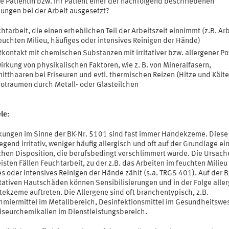
e Patientin bzw. Ihr Patient einer der nachfolgend beschriebenen
kungen bei der Arbeit ausgesetzt?
htarbeit, die einen erheblichen Teil der Arbeitszeit einnimmt (z.B. Ar
euchten Milieu, häufiges oder intensives Reinigen der Hände)
kontakt mit chemischen Substanzen mit irritativer bzw. allergener P
irkung von physikalischen Faktoren, wie z. B. von Mineralfasern,
itthaaren bei Friseuren und evtl. thermischen Reizen (Hitze und Kälte
otraumen durch Metall- oder Glasteilchen
le:
kungen im Sinne der BK-Nr. 5101 sind fast immer Handekzeme. Diese
gend irritativ, weniger häufig allergisch und oft auf der Grundlage ei
chen Disposition, die berufsbedingt verschlimmert wurde. Die Ursache 
sten Fällen Feuchtarbeit, zu der z.B. das Arbeiten im feuchten Milieu
s oder intensives Reinigen der Hände zählt (s.a. TRGS 401). Auf der B
itativen Hautschäden können Sensibilisierungen und in der Folge alle
tekzeme auftreten. Die Allergene sind oft branchentypisch, z.B.
hmiermittel im Metallbereich, Desinfektionsmittel im Gesundheitswe
riseurchemikalien im Dienstleistungsbereich.