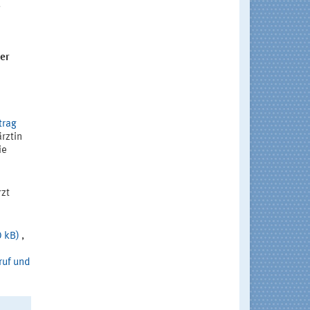
,
er
trag
rztin
ie
rzt
0 kB)
,
ruf und