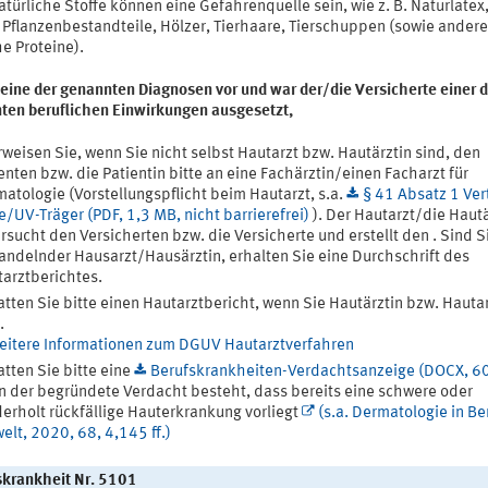
türliche Stoffe können eine Gefahrenquelle sein, wie z. B. Naturlatex
 Pflanzenbestandteile, Hölzer, Tierhaare, Tierschuppen (sowie andere
he Proteine).
 eine der genannten Diagnosen vor und war der/die Versicherte einer d
ten beruflichen Einwirkungen ausgesetzt,
weisen Sie, wenn Sie nicht selbst Hautarzt bzw. Hautärztin sind, den
enten bzw. die Patientin bitte an eine Fachärztin/einen Facharzt für
atologie (Vorstellungspflicht beim Hautarzt, s.a.
§ 41 Absatz 1 Ver
e/UV-Träger (PDF, 1,3 MB, nicht barrierefrei)
). Der Hautarzt/die Hautä
rsucht den Versicherten bzw. die Versicherte und erstellt den . Sind S
ndelnder Hausarzt/Hausärztin, erhalten Sie eine Durchschrift des
arztberichtes.
atten Sie bitte einen Hautarztbericht, wenn Sie Hautärztin bzw. Hauta
.
eitere Informationen zum DGUV Hautarztverfahren
atten Sie bitte eine
Berufskrankheiten-Verdachtsanzeige (DOCX, 6
 der begründete Verdacht besteht, dass bereits eine schwere oder
erholt rückfällige Hauterkrankung vorliegt
(s.a. Dermatologie in Be
lt, 2020, 68, 4,145 ff.)
skrankheit Nr. 5101