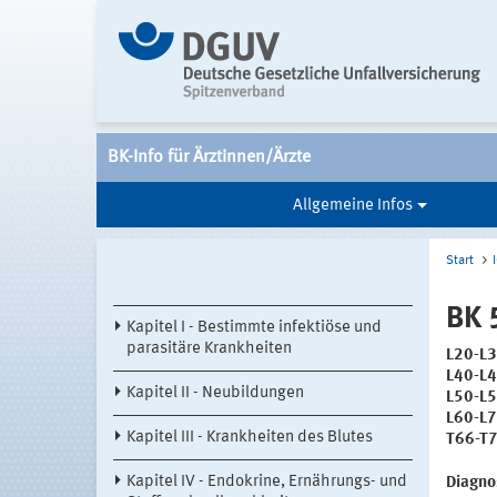
BK-Info für Ärztinnen/Ärzte
Allgemeine Infos
Start
BK 
Kapitel I - Bestimmte infektiöse und
parasitäre Krankheiten
L20-L3
L40-L4
Kapitel II - Neubildungen
L50-L5
L60-L7
Kapitel III - Krankheiten des Blutes
T66-T7
Kapitel IV - Endokrine, Ernährungs- und
Diagno