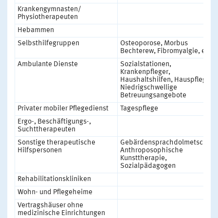
Krankengymnasten/
Physiotherapeuten
Hebammen
Selbsthilfegruppen
Osteoporose, Morbus
Bechterew, Fibromyalgie, etc.
Ambulante Dienste
Sozialstationen,
Krankenpfleger,
Haushaltshilfen, Hauspfleger,
Niedrigschwellige
Betreuungsangebote
Privater mobiler Pflegedienst
Tagespflege
Ergo-, Beschäftigungs-,
Suchttherapeuten
Sonstige therapeutische
Gebärdensprachdolmetscher,
Hilfspersonen
Anthroposophische
Kunsttherapie,
Sozialpädagogen
Rehabilitationskliniken
Wohn- und Pflegeheime
Vertragshäuser ohne
medizinische Einrichtungen