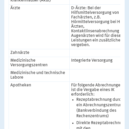
Krankenhäuser (Akut)
Ärzte
D-Ärzte: Bei der
Hilfsmittelversorgung von
Fachärzten, z.B.
Hörmittelversorgung bei HNO-
Ärzten,
Kontaktlinsenabrechnung bei
Augenärzten wird für diese
Leistungen ein zusätzliches IK
vergeben.
Zahnärzte
Medizinische
Integrierte Versorgung
Versorgungszentren
Medizinische und technische
Labore
Apotheken
Für folgende Abrechnungen
ist die Vergabe eines IK
erforderlich:
Rezeptabrechnung durch
ein Abrechnungszentrum
(Bankverbindung des
Rechenzentrums)
Direkte Rezeptabrechnung
mit den