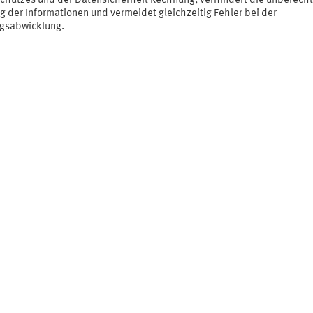
chutzes und der Datensicherheit Rechnung, verhindert die unberecht
g der Informationen und vermeidet gleichzeitig Fehler bei der
gsabwicklung.