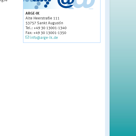
igte
ARGE·IK
Alte Heerstraße 111
53757 Sankt Augustin
Tel.: +49 30 13001-1340
Fax: +49 30 13001-1350
info@arge-ik.de