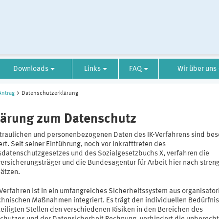
Downloads
Links
FAQ
Wir über uns
Antrag
Datenschutzerklärung
lärung zum Datenschutz
rtraulichen und personenbezogenen Daten des IK-Verfahrens sind be
rt. Seit seiner Einführung, noch vor Inkrafttreten des
datenschutzgesetzes und des Sozialgesetzbuchs X, verfahren die
versicherungsträger und die Bundesagentur für Arbeit hier nach stren
ätzen.
-Verfahren ist in ein umfangreiches Sicherheitssystem aus organisato
chnischen Maßnahmen integriert. Es trägt den individuellen Bedürfni
teiligten Stellen den verschiedenen Risiken in den Bereichen des