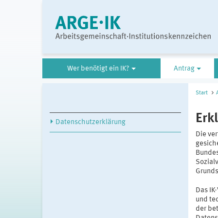
Wer benötigt ein IK?
Antrag
Start
Erk
Datenschutzerklärung
Die ve
gesiche
Bundes
Sozial
Grunds
Das IK
und te
der be