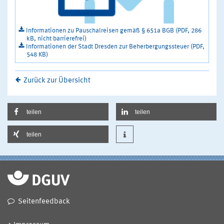
Informationen zu Pauschalreisen gemäß § 651a BGB (PDF, 286
kB, nicht barrierefrei)
Informationen der Stadt Dresden zur Beherbergungssteuer (PDF,
548 KB)
Zurück zur Übersicht
teilen
teilen
teilen
Seitenfeedback