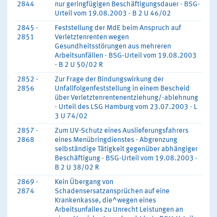
2844
nur geringfügigen Beschäftigungsdauer - BSG-
Urteil vom 19.08.2003 - B 2 U 46/02
2845 -
Feststellung der MdE beim Anspruch auf
2851
Verletztenrenten wegen
Gesundheitsstörungen aus mehreren
Arbeitsunfällen - BSG-Urteil vom 19.08.2003
- B 2 U 50/02 R
2852 -
Zur Frage der Bindungswirkung der
2856
Unfallfolgenfeststellung in einem Bescheid
über Verletztenrentenentziehung/-ablehnung
- Urteil des LSG Hamburg vom 23.07.2003 - L
3 U 74/02
2857 -
Zum UV-Schutz eines Auslieferungsfahrers
2868
eines Menübringdienstes - Abgrenzung
selbständige Tätigkeit gegenüber abhängiger
Beschäftigung - BSG-Urteil vom 19.08.2003 -
B 2 U 38/02 R
2869 -
Kein Übergang von
2874
Schadensersatzansprüchen auf eine
Krankenkasse, die^wegen eines
Arbeitsunfalles zu Unrecht Leistungen an