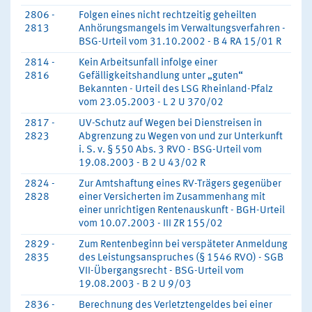
2806 -
Folgen eines nicht rechtzeitig geheilten
2813
Anhörungsmangels im Verwaltungsverfahren -
BSG-Urteil vom 31.10.2002 - B 4 RA 15/01 R
2814 -
Kein Arbeitsunfall infolge einer
2816
Gefälligkeitshandlung unter „guten“
Bekannten - Urteil des LSG Rheinland-Pfalz
vom 23.05.2003 - L 2 U 370/02
2817 -
UV-Schutz auf Wegen bei Dienstreisen in
2823
Abgrenzung zu Wegen von und zur Unterkunft
i. S. v. § 550 Abs. 3 RVO - BSG-Urteil vom
19.08.2003 - B 2 U 43/02 R
2824 -
Zur Amtshaftung eines RV-Trägers gegenüber
2828
einer Versicherten im Zusammenhang mit
einer unrichtigen Rentenauskunft - BGH-Urteil
vom 10.07.2003 - III ZR 155/02
2829 -
Zum Rentenbeginn bei verspäteter Anmeldung
2835
des Leistungsanspruches (§ 1546 RVO) - SGB
VII-Übergangsrecht - BSG-Urteil vom
19.08.2003 - B 2 U 9/03
2836 -
Berechnung des Verletztengeldes bei einer