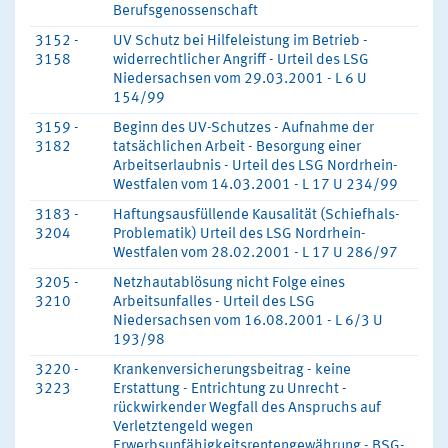
Berufsgenossenschaft
3152 -
UV Schutz bei Hilfeleistung im Betrieb -
3158
widerrechtlicher Angriff - Urteil des LSG
Niedersachsen vom 29.03.2001 - L 6 U
154/99
3159 -
Beginn des UV-Schutzes - Aufnahme der
3182
tatsächlichen Arbeit - Besorgung einer
Arbeitserlaubnis - Urteil des LSG Nordrhein-
Westfalen vom 14.03.2001 - L 17 U 234/99
3183 -
Haftungsausfüllende Kausalität (Schiefhals-
3204
Problematik) Urteil des LSG Nordrhein-
Westfalen vom 28.02.2001 - L 17 U 286/97
3205 -
Netzhautablösung nicht Folge eines
3210
Arbeitsunfalles - Urteil des LSG
Niedersachsen vom 16.08.2001 - L 6/3 U
193/98
3220 -
Krankenversicherungsbeitrag - keine
3223
Erstattung - Entrichtung zu Unrecht -
rückwirkender Wegfall des Anspruchs auf
Verletztengeld wegen
Erwerbsunfähigkeitsrentengewährung - BSG-