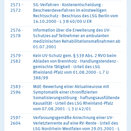
2571 -
SG-Verfahren - Kostenentscheidung -
2572
Beschwerdeverfahren im einstweiligen
Rechtsschutz - Beschluss des LSG Berlin vom
16.10.2000 - L 3 B 40/00 U ER
2576 -
Information über die Erweiterung des UV-
2578
Schutzes auf Teilnehmer an ambulanten
medizinischen Rehabilitationsmaßnahmen ab
01.07.2001
2579 -
Kein UV-Schutz gem. § 539 Abs. 2 RVO beim
2582
Abladen von Brennholz - Handlungstendenz -
gemischte Tätigkeit - Urteil des LSG
Rheinland-Pfalz vom 01.08.2000 - L 7 U
388/99
2583 -
MdE-Bewertung einer Aktualneurose mit
2596
Symptomatik einer chronifizierten
Somatisierungsstörung - haftungsausfüllende
Kausalität - Urteil des LSG Rheinland-Pfalz
vom 07.08.2001 - L 3 U 42/01
2597 -
Verfassungsgemäße Anrechnung einer UV-
2604
Verletztenrente auf eine RV-Rente - Urteil des
LSG Nordrhein-Westfalen vom 29.05.2001 - L