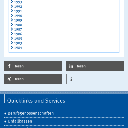
1993
1992
1991
1990
1989
1988
1987
1986
1985
1983
1984
teilen
teilen
teilen
Quicklinks und Services
Berufsgenossenschaften
Unfallkassen