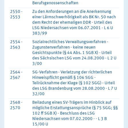
Berufsgenossenschaften
2550 -
Zu den Anforderungen an die Anerkennung
2553
einer Lärmschwerhörigkeit als BK Nr. 50 nach
dem Recht der ehemaligen DDR - Urteil des
LSG Niedersachsen vom 06.07.2001 - L 6 U
383/99
2554 -
Sozialrechtliches Verwaltungsverfahren -
2563
Zugunstenverfahren - keine neuen
Gesichtspunkte (§ 44 Abs. 1 SGB X) - Urteil
des Sächsischen LSG vom 24.08.2000 - L 2 U
3/00
2564 -
SG-Verfahren - Verletzung der richterlichen
2567
Hinweispflicht gemäß § 106 SGG -
Teilrücknahme der Klage (§ 102 SGG) - Urteil
des LSG Brandenburg vom 28.08.2000 - L 7 U
32/00
2568 -
Beiladung eines SV-Trägers im Hinblick auf
2570
mögliche Erstattungsansprüche (§ 75 SGG; §§
102 ff SGB X) - Beschluss des LSG
Niedersachsen vom 07.02.2000 - - L 3 B
15/00 U