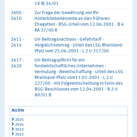
18 RJ 34/01
2605 -
Zur Frage der Gewährung von RV-
2610
Hinterbliebenenrente an den früheren
Ehegatten - BSG-Urteil vom 12.06.2001 - B 4
RA 37/00 R
2611 -
UV-Beitragsnachlass - Gefahrtarif -
2616
Vergleichsvertrag - Urteil des LSG Rheinland-
Pfalz vom 25.06.2001 - L 2 U 317/00
2617 -
UV-Beitragspflicht für ein
2620
forstwirtschaftliches Unternehmen -
Vermutung - Bewirtschaftung - Urteil des LSG
Rheinland-Pfalz vom11.01.2001 - L 2 U
227/00 - mit Folgeentscheidung in Form des
BSG-Beschlusses vom 12.04.2001 - B 2 U
80/01 B
Archiv
2025
2024
2023
2022