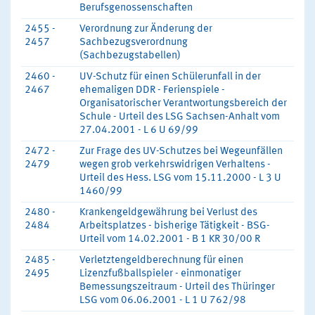
Berufsgenossenschaften
2455 -
Verordnung zur Änderung der
2457
Sachbezugsverordnung
(Sachbezugstabellen)
2460 -
UV-Schutz für einen Schülerunfall in der
2467
ehemaligen DDR - Ferienspiele -
Organisatorischer Verantwortungsbereich der
Schule - Urteil des LSG Sachsen-Anhalt vom
27.04.2001 - L 6 U 69/99
2472 -
Zur Frage des UV-Schutzes bei Wegeunfällen
2479
wegen grob verkehrswidrigen Verhaltens -
Urteil des Hess. LSG vom 15.11.2000 - L 3 U
1460/99
2480 -
Krankengeldgewährung bei Verlust des
2484
Arbeitsplatzes - bisherige Tätigkeit - BSG-
Urteil vom 14.02.2001 - B 1 KR 30/00 R
2485 -
Verletztengeldberechnung für einen
2495
Lizenzfußballspieler - einmonatiger
Bemessungszeitraum - Urteil des Thüringer
LSG vom 06.06.2001 - L 1 U 762/98