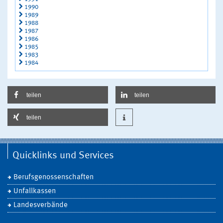
1990
1989
1988
1987
1986
1985
1983
1984
teilen
teilen
teilen
Quicklinks und Services
Berufsgenossenschaften
Unfallkassen
Landesverbände