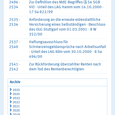
2496 -
Zur Definition des MdE-Begriffes (§ 56 SGB
2534
VII) - Urteil des LAG Hamm vom 16.10.2000 -
17 Sa 822/99
2535 -
Anforderung an die erneute eidesstattliche
2536
Versicherung eines Selbständigen - Beschluss
des OLG Stuttgart vom 01.03.2001 - 8 W
352/00
2537 -
Haftungsausschluss für
2540
Schmerzensgeldansprüche nach Arbeitsunfall
- Urteil des LAG Köln vom 30.10.2000 - 8 Sa
496/00
2541 -
Zur Rückforderung überzahlter Renten nach
2542
dem Tod des Rentenberechtigten
Archiv
2025
2024
2023
2022
2021
2020
2019