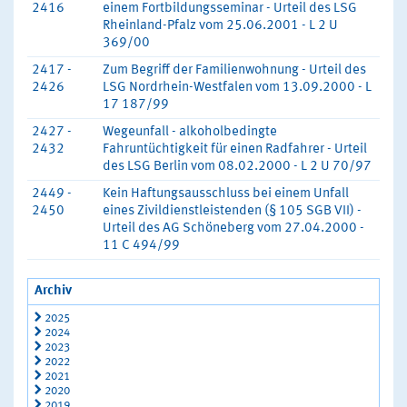
2416
einem Fortbildungsseminar - Urteil des LSG
Rheinland-Pfalz vom 25.06.2001 - L 2 U
369/00
2417 -
Zum Begriff der Familienwohnung - Urteil des
2426
LSG Nordrhein-Westfalen vom 13.09.2000 - L
17 187/99
2427 -
Wegeunfall - alkoholbedingte
2432
Fahruntüchtigkeit für einen Radfahrer - Urteil
des LSG Berlin vom 08.02.2000 - L 2 U 70/97
2449 -
Kein Haftungsausschluss bei einem Unfall
2450
eines Zivildienstleistenden (§ 105 SGB VII) -
Urteil des AG Schöneberg vom 27.04.2000 -
11 C 494/99
Archiv
2025
2024
2023
2022
2021
2020
2019