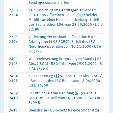
Berufsgenossenschaften
2388 -
Kein UV-Schutz im Beitrittsgebiet vor dem
2394
01.01.1992 für einen Freizeitjäger bei der
Mithilfe an einer Hochsitzerrichtung - Urteil
des Sächsischen LSG vom 28.09.2000 - L 2 U
92/98
2395 -
Verletzung der Auskunftspflicht durch den
2396
Arbeitgeber (§ 98 SGB X) - Urteil des LSG
Nordrhein-Westfalen vom 30.11.2000 - L 16
KR 3/98
2401 -
Wiedereinsetzung in den vorigen Stand (§ 67
2403
Abs. 1 SGG) - BSG-Urteil vom 29.01.2001 - B
7 AL 8/00 R
2404 -
Klageänderung (§§ 96 Abs. 1, 99 Abs. 1 SGG)
2408
- Beschluss des LSG Berlin vom 18.04.2000 -
L 2 U 89/99
2409 -
Schriftlichkeit der Berufung (§ 151 Abs. 1
2410
SGG) - BSG-Urteil vom 16.11.2000 - B 13 RJ
3/99 R
2411 -
Dienstreise - UV-Schutz für eine Skifahrt zu