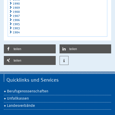
1990
1989
1988
1987
1986
1985
1983
1984
teilen
teilen
teilen
Quicklinks und Services
Berufsgenossenschaften
Unfallkassen
Landesverbände